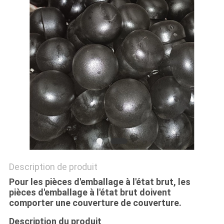
TOUS
LES
CAS
PLAN
DU
SITE
POLITIQUE
Description de produit
DE
Pour les pièces d'emballage à l'état brut, les
CONFIDENTIALITÉ
pièces d'emballage à l'état brut doivent
comporter une couverture de couverture.
Description du produit