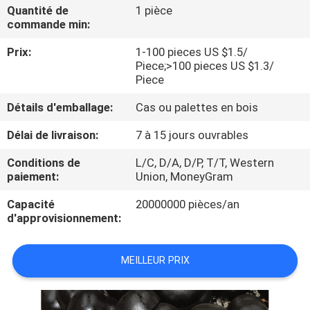
DE
Quantité de
1 pièce
commande min:
NOUS
Prix:
1-100 pieces US $1.5/
Piece;>100 pieces US $1.3/
VISITE
Piece
D'USINE
Détails d'emballage:
Cas ou palettes en bois
Délai de livraison:
7 à 15 jours ouvrables
CONTRÔLE
Conditions de
L/C, D/A, D/P, T/T, Western
DE
paiement:
Union, MoneyGram
LA
Capacité
20000000 pièces/an
QUALITÉ
d'approvisionnement:
CONTACT
MEILLEUR PRIX
NOUVELLES