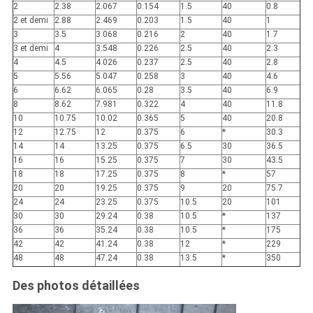
2
2.38
2.067
0.154
1.5
40
0.8
2 et demi
2.88
2.469
0.203
1.5
40
1
3
3.5
3.068
0.216
2
40
1.7
3 et demi
4
3.548
0.226
2.5
40
2.3
4
4.5
4.026
0.237
2.5
40
2.8
5
5.56
5.047
0.258
3
40
4.6
6
6.62
6.065
0.28
3.5
40
6.9
8
8.62
7.981
0.322
4
40
11.8
10
10.75
10.02
0.365
5
40
20.8
12
12.75
12
0.375
6
*
30.3
14
14
13.25
0.375
6.5
30
36.5
16
16
15.25
0.375
7
30
43.5
18
18
17.25
0.375
8
*
57
20
20
19.25
0.375
9
20
75.7
24
24
23.25
0.375
10.5
20
101
30
30
29.24
0.38
10.5
*
137
36
36
35.24
0.38
10.5
*
175
42
42
41.24
0.38
12
*
229
48
48
47.24
0.38
13.5
*
350
Des photos détaillées