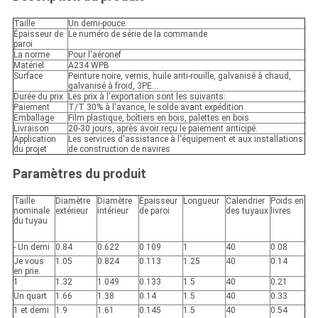
Taille
Un demi-pouce.
Épaisseur de
Le numéro de série de la commande
paroi
La norme
Pour l'aéronef
Matériel
A234 WPB
Surface
Peinture noire, vernis, huile anti-rouille, galvanisé à chaud,
galvanisé à froid, 3PE...
Durée du prix
Les prix à l'exportation sont les suivants:
Paiement
T/T 30% à l'avance, le solde avant expédition
Emballage
Film plastique, boîtiers en bois, palettes en bois
Livraison
20-30 jours, après avoir reçu le paiement anticipé.
Application
Les services d'assistance à l'équipement et aux installations
du projet
de construction de navires
Paramètres du produit
Taille
Diamètre
Diamètre
Épaisseur
Longueur
Calendrier
Poids en
nominale
extérieur
intérieur
de paroi
des tuyaux
livres
du tuyau
- Un demi
0.84
0.622
0.109
1
40
0.08
Je vous
1.05
0.824
0.113
1.25
40
0.14
en prie.
1
1.32
1.049
0.133
1.5
40
0.21
Un quart
1.66
1.38
0.14
1.5
40
0.33
1 et demi
1.9
1.61
0.145
1.5
40
0.54