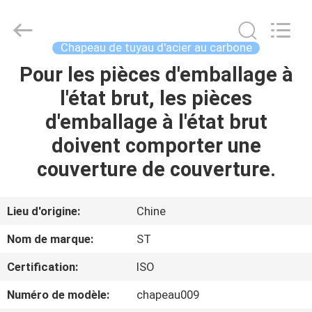
Pipe
Fittings
Group
Co.,
Ltd..
Chapeau de tuyau d'acier au carbone
All
Rights
Reserved.
Pour les pièces d'emballage à
APERÇU
Developed
by
l'état brut, les pièces
ECER
PRODUITS
d'emballage à l'état brut
doivent comporter une
VIDÉOS
couverture de couverture.
VR
Lieu d'origine:
Chine
SHOW
Nom de marque:
ST
Certification:
ISO
A
PROPOS
Numéro de modèle:
chapeau009