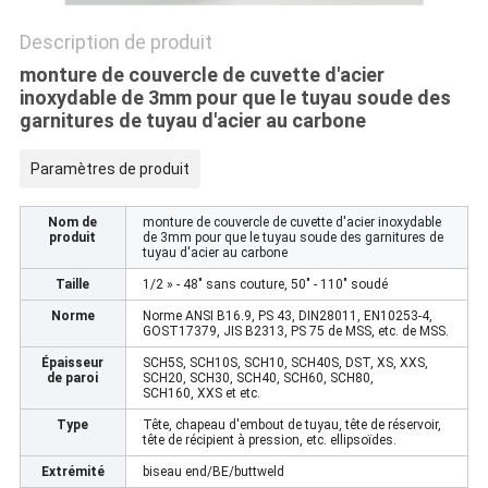
Description de produit
monture de couvercle de cuvette d'acier
inoxydable de 3mm pour que le tuyau soude des
garnitures de tuyau d'acier au carbone
Paramètres de produit
Nom de
monture de couvercle de cuvette d'acier inoxydable
produit
de 3mm pour que le tuyau soude des garnitures de
tuyau d'acier au carbone
Taille
1/2 » - 48" sans couture, 50" - 110" soudé
Norme
Norme ANSI B16.9, PS 43, DIN28011, EN10253-4,
GOST17379, JIS B2313, PS 75 de MSS, etc. de MSS.
Épaisseur
SCH5S, SCH10S, SCH10, SCH40S, DST, XS, XXS,
de paroi
SCH20, SCH30, SCH40, SCH60, SCH80,
SCH160, XXS et etc.
Type
Tête, chapeau d'embout de tuyau, tête de réservoir,
tête de récipient à pression, etc. ellipsoïdes.
Extrémité
biseau end/BE/buttweld