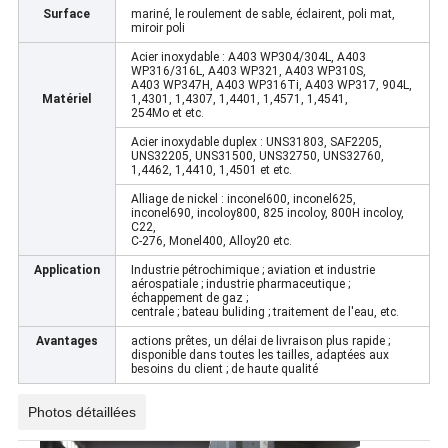
Surface
mariné, le roulement de sable, éclairent, poli mat,
miroir poli
Acier inoxydable : A403 WP304/304L, A403
WP316/316L, A403 WP321, A403 WP310S,
A403 WP347H, A403 WP316Ti, A403 WP317, 904L,
Matériel
1,4301, 1,4307, 1,4401, 1,4571, 1,4541,
254Mo et etc.
Acier inoxydable duplex : UNS31803, SAF2205,
UNS32205, UNS31500, UNS32750, UNS32760,
1,4462, 1,4410, 1,4501 et etc.
Alliage de nickel : inconel600, inconel625,
inconel690, incoloy800, 825 incoloy, 800H incoloy,
C22,
C-276, Monel400, Alloy20 etc.
Application
Industrie pétrochimique ; aviation et industrie
aérospatiale ; industrie pharmaceutique ;
échappement de gaz ;
centrale ; bateau buliding ; traitement de l'eau, etc.
Avantages
actions prêtes, un délai de livraison plus rapide ;
disponible dans toutes les tailles, adaptées aux
besoins du client ; de haute qualité
Photos détaillées