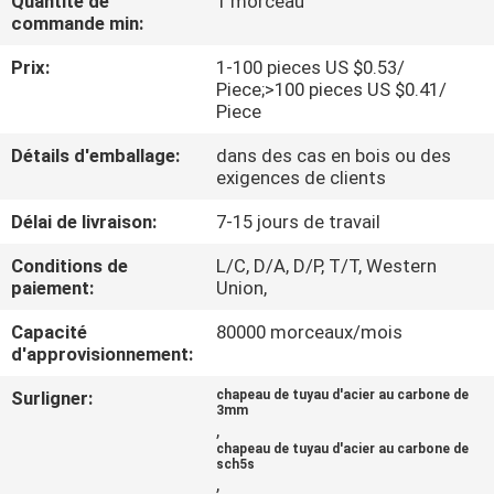
Quantité de
1 morceau
DE
commande min:
NOUS
Prix:
1-100 pieces US $0.53/
Piece;>100 pieces US $0.41/
Piece
VISITE
D'USINE
Détails d'emballage:
dans des cas en bois ou des
exigences de clients
Délai de livraison:
7-15 jours de travail
CONTRÔLE
DE
Conditions de
L/C, D/A, D/P, T/T, Western
paiement:
Union,
LA
Capacité
80000 morceaux/mois
QUALITÉ
d'approvisionnement:
Surligner:
chapeau de tuyau d'acier au carbone de
CONTACT
3mm
,
chapeau de tuyau d'acier au carbone de
sch5s
NOUVELLES
,