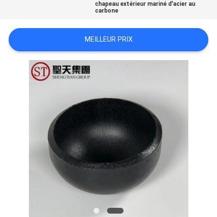
chapeau extérieur mariné d'acier au
carbone
TOUS
MEILLEUR PRIX
LES
CAS
PLAN
DU
SITE
POLITIQUE
DE
CONFIDENTIALITÉ