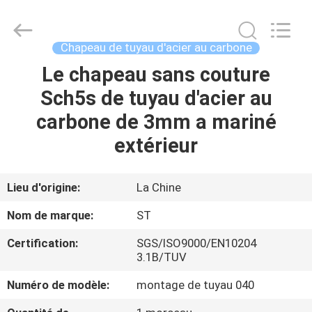
Pipe
Fittings
Group
Co.,
Ltd..
Chapeau de tuyau d'acier au carbone
All
Rights
Le chapeau sans couture
APERÇU
Reserved.
Developed
by
Sch5s de tuyau d'acier au
ECER
PRODUITS
carbone de 3mm a mariné
extérieur
VIDÉOS
Lieu d'origine:
La Chine
VR
Nom de marque:
ST
SHOW
Certification:
SGS/ISO9000/EN10204
3.1B/TUV
A
Numéro de modèle:
montage de tuyau 040
PROPOS