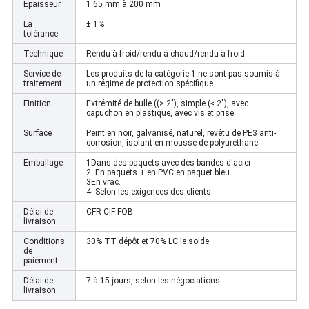
Épaisseur
1.65 mm à 200 mm
La
± 1%
tolérance
Technique
Rendu à froid/rendu à chaud/rendu à froid
Service de
Les produits de la catégorie 1 ne sont pas soumis à
traitement
un régime de protection spécifique.
Finition
Extrémité de bulle ((> 2"), simple (≤ 2"), avec
capuchon en plastique, avec vis et prise
Surface
Peint en noir, galvanisé, naturel, revêtu de PE3 anti-
corrosion, isolant en mousse de polyuréthane.
Emballage
1Dans des paquets avec des bandes d'acier
2. En paquets + en PVC en paquet bleu
3En vrac.
4. Selon les exigences des clients
Délai de
CFR CIF FOB
livraison
Conditions
30% TT dépôt et 70% LC le solde
de
paiement
Délai de
7 à 15 jours, selon les négociations.
livraison