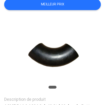
MEILLEUR PRIX
TOUS
LES
CAS
PLAN
DU
SITE
POLITIQUE
DE
CONFIDENTIALITÉ
Description de produit