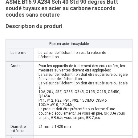
ASME B16.9 A234 Sch 40 Std 90 degrés Butt
soudé tuyaux en acier au carbone raccords
coudes sans couture
Description du produit
Pipe en acier inoxydable
La norme
La valeur de l'échantillon est la valeur de
l'échantillon.
Grade
Pour les appareils de traitement des eaux usées, les
mesures suivantes doivent être appliquées:
La valeur de l'échantillon doit être supérieure ou égale
à la valeur de l'échantillon.
La valeur de l'échantillon doit être supérieure ou égale
à:
10#, 20#, 45#, Q235, Q345, Q195, Q215, Q345C,
Q345A
P11, P12, P22, P91, P92, 15CrMO, Cr5Mo,
10CrMo910, 12CrMo,
Le produit doit être présenté sous forme d'une
couche d'écoulement.1Je vous en prie, GR.3Je vous
en prie, GR.6Je vous en prie, GR.7,etc.
Diamètre
21 mm à 1420 mm
extérieur