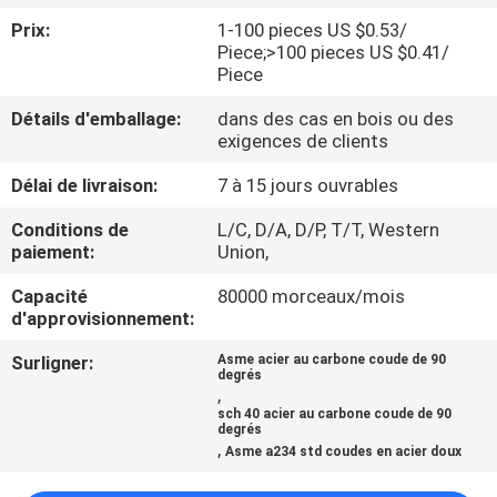
DE
Prix:
1-100 pieces US $0.53/
NOUS
Piece;>100 pieces US $0.41/
Piece
VISITE
Détails d'emballage:
dans des cas en bois ou des
exigences de clients
D'USINE
Délai de livraison:
7 à 15 jours ouvrables
CONTRÔLE
Conditions de
L/C, D/A, D/P, T/T, Western
paiement:
Union,
DE
Capacité
80000 morceaux/mois
LA
d'approvisionnement:
QUALITÉ
Surligner:
Asme acier au carbone coude de 90
degrés
,
CONTACT
sch 40 acier au carbone coude de 90
degrés
,
Asme a234 std coudes en acier doux
NOUVELLES