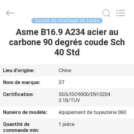
Pipe
Fittings
Group
Co.,
Ltd..
Coude de montage de tuyau
All
Rights
Reserved.
Asme B16.9 A234 acier au
APERÇU
Developed
by
carbone 90 degrés coude Sch
ECER
PRODUITS
40 Std
VIDÉOS
Lieu d'origine:
Chine
Nom de marque:
ST
VR
Certification:
SGS/ISO9000/EN10204
SHOW
3.1B/TUV
Numéro de modèle:
équipement de tuyauterie 060
A
Quantité de
1 pièce
PROPOS
commande min: