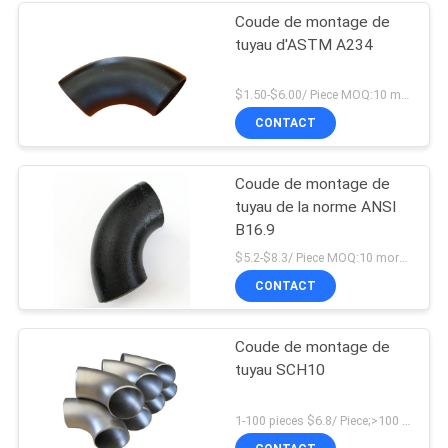
Coude de montage de
tuyau d'ASTM A234
$1.50-$6.00/ Piece MOQ:10 morceaux
CONTACT
Coude de montage de
tuyau de la norme ANSI
B16.9
$5.2-$8.3/ Piece MOQ:10 morceaux
CONTACT
Coude de montage de
tuyau SCH10
1-100 pieces $6.8/ Piece;>100 pieces $4.9/ Piece MOQ:1 morceau