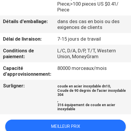
DE
Piece;>100 pieces US $0.41/
Piece
NOUS
Détails d'emballage:
dans des cas en bois ou des
exigences de clients
VISITE
Délai de livraison:
7-15 jours de travail
D'USINE
Conditions de
L/C, D/A, D/P, T/T, Western
paiement:
Union, MoneyGram
CONTRÔLE
Capacité
80000 morceaux/mois
DE
d'approvisionnement:
LA
Surligner:
,
coude en acier inoxydable dn10
QUALITÉ
Coude de 90 degrés de l'acier inoxydable
304
,
316 équipement de coude en acier
CONTACT
inoxydable
MEILLEUR PRIX
NOUVELLES