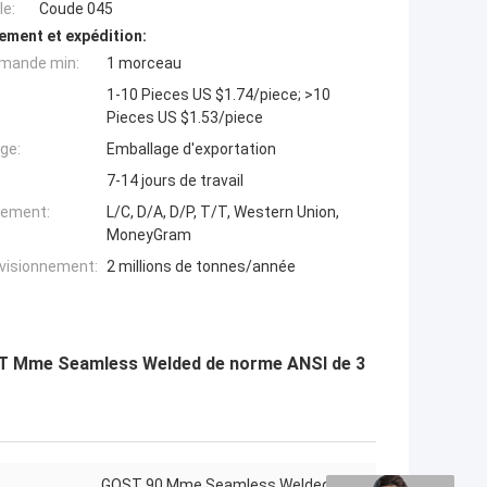
e:
Coude 045
ement et expédition:
mande min:
1 morceau
1-10 Pieces US $1.74/piece; >10
Pieces US $1.53/piece
ge:
Emballage d'exportation
7-14 jours de travail
iement:
L/C, D/A, D/P, T/T, Western Union,
MoneyGram
ovisionnement:
2 millions de tonnes/année
T Mme Seamless Welded de norme ANSI de 3
GOST 90 Mme Seamless Welded DN80