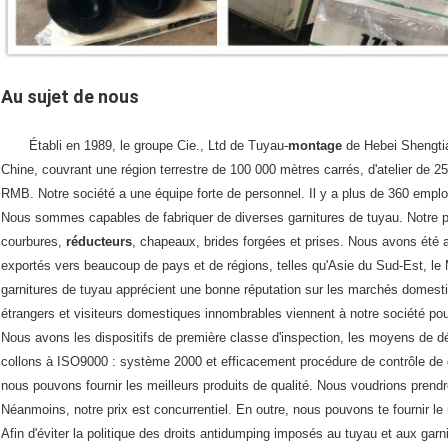
Au sujet de nous
Établi en 1989, le groupe Cie., Ltd de Tuyau-
montage
de Hebei Shengti
Chine, couvrant une région terrestre de 100 000 mètres carrés, d'atelier de 25
RMB. Notre société a une équipe forte de personnel. Il y a plus de 360 emplo
Nous sommes capables de fabriquer de diverses garnitures de tuyau. Notre po
courbures,
réducteurs
, chapeaux, brides forgées et prises. Nous avons été 
exportés vers beaucoup de pays et de régions, telles qu'Asie du Sud-Est, le 
garnitures de tuyau apprécient une bonne réputation sur les marchés domesti
étrangers et visiteurs domestiques innombrables viennent à notre société pour
Nous avons les dispositifs de première classe d'inspection, les moyens de dét
collons à ISO9000 : système 2000 et efficacement procédure de contrôle de 
nous pouvons fournir les meilleurs produits de qualité. Nous voudrions prendre 
Néanmoins, notre prix est concurrentiel. En outre, nous pouvons te fournir le 
Afin d'éviter la politique des droits antidumping imposés au tuyau et aux garn