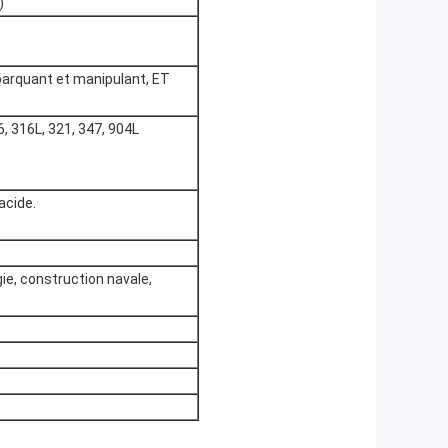
)
barquant et manipulant, ET
, 316L, 321, 347, 904L
acide.
gie, construction navale,