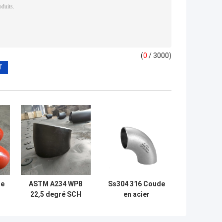
(
0
/ 3000)
de
ASTM A234 WPB
Ss304 316 Coude
22,5 degré SCH
en acier
40 LR Coude de
inoxydable
n
raccordement de
45/90/180 degrés