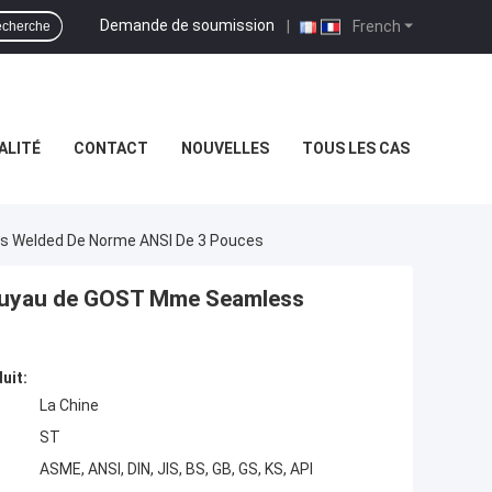
Demande de soumission
|
French
cherche
ALITÉ
CONTACT
NOUVELLES
TOUS LES CAS
 Welded De Norme ANSI De 3 Pouces
tuyau de GOST Mme Seamless
uit:
La Chine
ST
ASME, ANSI, DIN, JIS, BS, GB, GS, KS, API