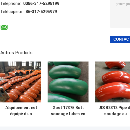
Téléphone:
0086-317-5298199
Télécopieur:
86-317-5295979
Autres Produits
L'équipement est
Gost 17375 Butt
JIS B2312 Pipe 
équipé d'un
soudage tubes en
soudage au
dispositif de
acier au carbone
beurre à 90
détection de la
ajustement 90
degrés, coussi