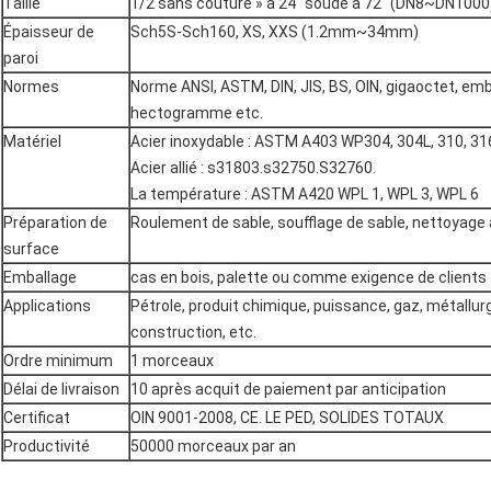
Taille
1/2 sans couture » à 24" soudé à 72" (DN8~DN1000
Épaisseur de
Sch5S-Sch160, XS, XXS (1.2mm~34mm)
paroi
Normes
Norme ANSI, ASTM, DIN, JIS, BS, OIN, gigaoctet, em
hectogramme etc.
Matériel
Acier inoxydable : ASTM A403 WP304, 304L, 310, 316
Acier allié : s31803.s32750.S32760.
La température : ASTM A420 WPL 1, WPL 3, WPL 6
Préparation de
Roulement de sable, soufflage de sable, nettoyage 
surface
Emballage
cas en bois, palette ou comme exigence de clients
Applications
Pétrole, produit chimique, puissance, gaz, métallur
construction, etc.
Ordre minimum
1 morceaux
Délai de livraison
10 après acquit de paiement par anticipation
Certificat
OIN 9001-2008, CE. LE PED, SOLIDES TOTAUX
Productivité
50000 morceaux par an