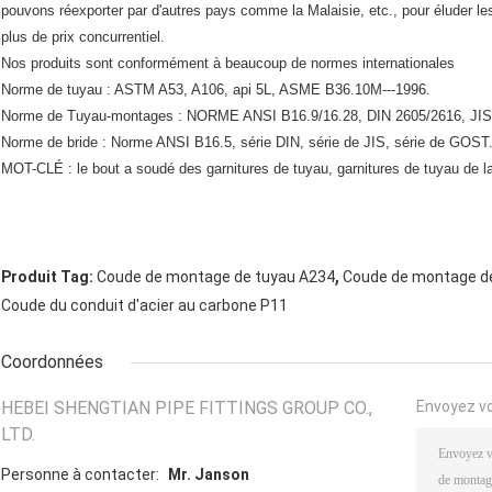
pouvons réexporter par d'autres pays comme la Malaisie, etc., pour éluder les
plus de prix concurrentiel.
Nos produits sont conformément à beaucoup de normes internationales
Norme de tuyau : ASTM A53, A106, api 5L, ASME B36.10M---1996.
Norme de Tuyau-montages : NORME ANSI B16.9/16.28, DIN 2605/2616, JI
Norme de bride : Norme ANSI B16.5, série DIN, série de JIS, série de GOST
MOT-CLÉ : le bout a soudé des garnitures de tuyau, garnitures de tuyau de
,
Produit Tag:
Coude de montage de tuyau A234
Coude de montage d
Coude du conduit d'acier au carbone P11
Coordonnées
HEBEI SHENGTIAN PIPE FITTINGS GROUP CO.,
Envoyez v
LTD.
Personne à contacter:
Mr. Janson