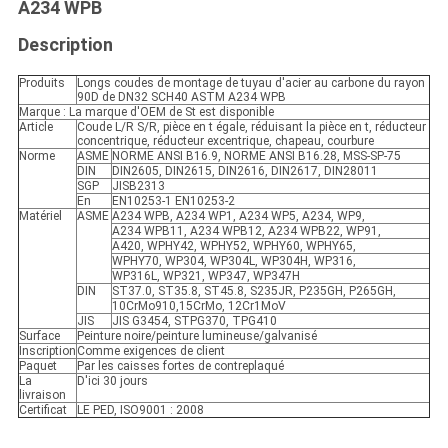
A234 WPB
Description
Produits
Longs coudes de montage de tuyau d'acier au carbone du rayon
90D de DN32 SCH40 ASTM A234 WPB
Marque : La marque d'OEM de St est disponible
Article
Coude L/R S/R, pièce en t égale, réduisant la pièce en t, réducteur
concentrique, réducteur excentrique, chapeau, courbure
Norme
ASME
NORME ANSI B16.9, NORME ANSI B16.28, MSS-SP-75
DIN
DIN2605, DIN2615, DIN2616, DIN2617, DIN28011
SGP
JISB2313
En
EN10253-1 EN10253-2
Matériel
ASME
A234 WPB, A234 WP1, A234 WP5, A234, WP9,
A234 WPB11, A234 WPB12, A234 WPB22, WP91,
A420, WPHY42, WPHY52, WPHY60, WPHY65,
WPHY70, WP304, WP304L, WP304H, WP316,
WP316L, WP321, WP347, WP347H
DIN
ST37.0, ST35.8, ST45.8, S235JR, P235GH, P265GH,
10CrMo910,15CrMo, 12Cr1MoV
JIS
JIS G3454, STPG370, TPG410
Surface
Peinture noire/peinture lumineuse/galvanisé
Inscription
Comme exigences de client
Paquet
Par les caisses fortes de contreplaqué
La
D'ici 30 jours
livraison
Certificat
LE PED, ISO9001 : 2008