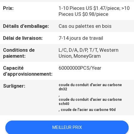
DE
Prix:
1-10 Pieces US $1.47/piece; >10
NOUS
Pieces US $0.98/piece
Détails d'emballage:
Cas ou palettes en bois
VISITE
Délai de livraison:
7-14 jours de travail
D'USINE
Conditions de
L/C, D/A, D/P, T/T, Western
paiement:
Union, MoneyGram
CONTRÔLE
Capacité
60000000PCS/Year
DE
d'approvisionnement:
LA
Surligner:
coude du conduit d'acier au carbone
dn32
QUALITÉ
,
coude du conduit d'acier au carbone
sch40
,
coude de l'acier au carbone 90d
CONTACT
MEILLEUR PRIX
NOUVELLES