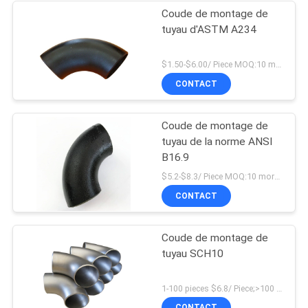
Coude de montage de
tuyau d'ASTM A234
$1.50-$6.00/ Piece MOQ:10 morceaux
CONTACT
Coude de montage de
tuyau de la norme ANSI
B16.9
$5.2-$8.3/ Piece MOQ:10 morceaux
CONTACT
Coude de montage de
tuyau SCH10
1-100 pieces $6.8/ Piece;>100 pieces $4.9/ Piece MOQ:1 morceau
CONTACT