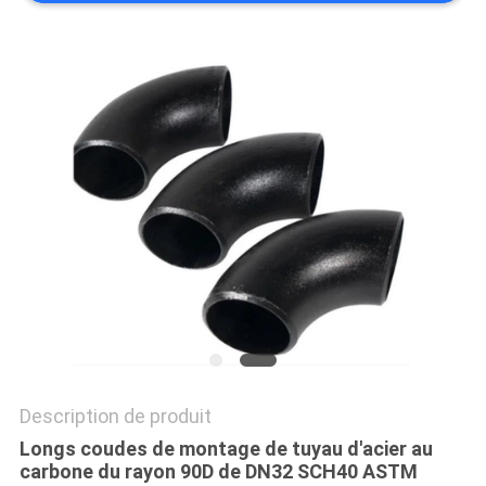
TOUS
LES
CAS
PLAN
DU
SITE
POLITIQUE
DE
CONFIDENTIALITÉ
Description de produit
Longs coudes de montage de tuyau d'acier au
carbone du rayon 90D de DN32 SCH40 ASTM