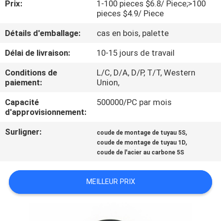
Prix:
1-100 pieces $6.8/ Piece;>100
DE
pieces $4.9/ Piece
NOUS
Détails d'emballage:
cas en bois, palette
VISITE
Délai de livraison:
10-15 jours de travail
D'USINE
Conditions de
L/C, D/A, D/P, T/T, Western
paiement:
Union,
CONTRÔLE
Capacité
500000/PC par mois
d'approvisionnement:
DE
Surligner:
,
coude de montage de tuyau 5S
LA
,
coude de montage de tuyau 1D
QUALITÉ
coude de l'acier au carbone 5S
MEILLEUR PRIX
CONTACT
NOUVELLES