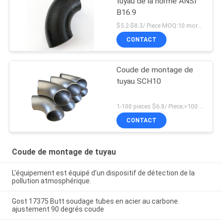
tuyau de la norme ANSI
B16.9
$5.2-$8.3/ Piece MOQ:10 morceaux
CONTACT
Coude de montage de
tuyau SCH10
1-100 pieces $6.8/ Piece;>100 pieces $4.9/ Piece MOQ:1 morceau
CONTACT
Coude de montage de tuyau
L'équipement est équipé d'un dispositif de détection de la
pollution atmosphérique.
Gost 17375 Butt soudage tubes en acier au carbone
ajustement 90 degrés coude