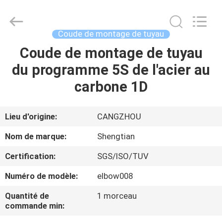
Pipe
Fittings
Group
Co.,
Ltd..
Coude de montage de tuyau
All
Rights
Reserved.
Coude de montage de tuyau
APERÇU
Developed
by
du programme 5S de l'acier au
ECER
PRODUITS
carbone 1D
VIDÉOS
Lieu d'origine:
CANGZHOU
Nom de marque:
Shengtian
VR
Certification:
SGS/ISO/TUV
SHOW
Numéro de modèle:
elbow008
A
Quantité de
1 morceau
commande min:
PROPOS