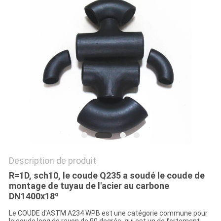
TOUS
LES
CAS
PLAN
DU
SITE
POLITIQUE
Description de produit
DE
R=1D, sch10, le coude Q235 a soudé le coude de
montage de tuyau de l'acier au carbone
CONFIDENTIALITÉ
DN1400x18º
Le COUDE d'ASTM A234 WPB est une catégorie commune pour