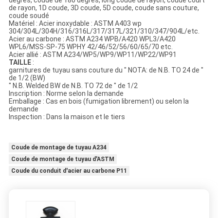
de rayon, 1D coude, 3D coude, 5D coude, coude sans couture,
coude soudé
Matériel : Acier inoxydable : ASTM A403 wp
304/304L/304H/316/316L/317/317L/321/310/347/904L/etc.
Acier au carbone : ASTM A234 WPB/A420 WPL3/A420
WPL6/MSS-SP-75 WPHY 42/46/52/56/60/65/70 etc.
Acier allié : ASTM A234/WP5/WP9/WP11/WP22/WP91
TAILLE
:
garnitures de tuyau sans couture du ″ NOTA: de N.B. TO 24 de ″
de 1/2 (BW)
″ N.B. Welded BW de N.B. TO 72 de ″ de 1/2
Inscription : Norme selon la demande
Emballage : Cas en bois (fumigation librement) ou selon la
demande
Inspection : Dans la maison et le tiers
Coude de montage de tuyau A234
Coude de montage de tuyau d'ASTM
Coude du conduit d'acier au carbone P11