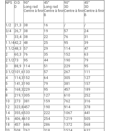
NPS
O.D.
90°
45°
90°
45°
D
Long rad
Long rad
3D
3D
Centre à finir
Centre à finir
Centre à finir
Centre à finir
B
B
1/2
21,3
38
16
/
/
3/4
26,7
38
19
57
24
1
33,4
38
22
76
31
1.1/4
42,2
48
25
95
39
1.1/2
48,3
57
29
114
47
2
60,3
76
35
152
63
2.1/2
73
95
44
190
79
3
88,9
114
51
229
95
3.1/2
101,6
133
57
267
111
4
114,3
152
64
305
127
5
141,3
190
79
381
157
6
168,3
229
95
457
189
8
219,1
305
127
610
252
10
273
381
159
762
316
12
323,8
457
190
914
378
14
355,6
533
222
1067
441
16
406,4
610
254
1219
505
18
457
686
286
1372
568
20
508
762
318
1524
632