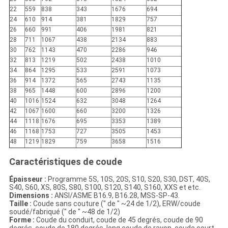
22
559
838
343
1676
694
24
610
914
381
1829
757
26
660
991
406
1981
821
28
711
1067
438
2134
883
30
762
1143
470
2286
946
32
813
1219
502
2438
1010
34
864
1295
533
2591
1073
36
914
1372
565
2743
1135
38
965
1448
600
2896
1200
40
1016
1524
632
3048
1264
42
1067
1600
660
3200
1326
44
1118
1676
695
3353
1389
46
1168
1753
727
3505
1453
48
1219
1829
759
3658
1516
Caractéristiques de coude
Épaisseur :
Programme 5S, 10S, 20S, S10, S20, S30, DST, 40S,
S40, S60, XS, 80S, S80, S100, S120, S140, S160, XXS et etc.
Dimensions :
ANSI/ASME B16.9, B16.28, MSS-SP-43.
Taille :
Coude sans couture (″ de ″ ~24 de 1/2), ERW/coude
soudé/fabriqué (″ de ″ ~48 de 1/2)
Forme :
Coude du conduit, coude de 45 degrés, coude de 90
degrés, coude de 180 degrés, long coude de rayon, coude court