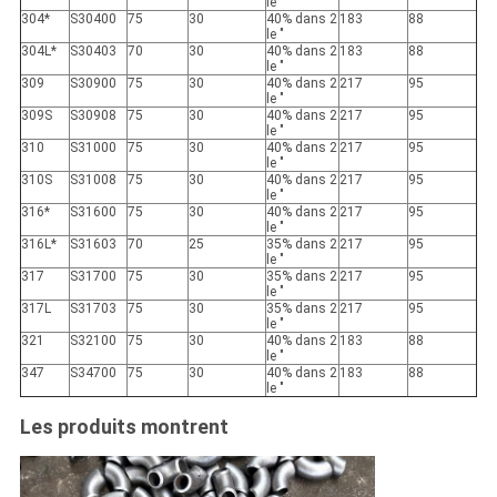
le ″
304*
S30400
75
30
40% dans 2
183
88
le ″
304L*
S30403
70
30
40% dans 2
183
88
le ″
309
S30900
75
30
40% dans 2
217
95
le ″
309S
S30908
75
30
40% dans 2
217
95
le ″
310
S31000
75
30
40% dans 2
217
95
le ″
310S
S31008
75
30
40% dans 2
217
95
le ″
316*
S31600
75
30
40% dans 2
217
95
le ″
316L*
S31603
70
25
35% dans 2
217
95
le ″
317
S31700
75
30
35% dans 2
217
95
le ″
317L
S31703
75
30
35% dans 2
217
95
le ″
321
S32100
75
30
40% dans 2
183
88
le ″
347
S34700
75
30
40% dans 2
183
88
le ″
Les produits montrent