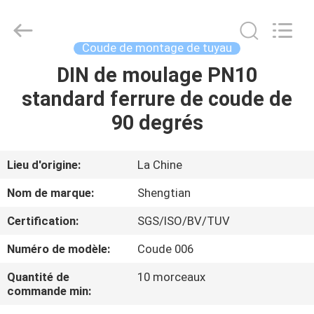
Pipe
Fittings
Group
Co.,
Ltd..
Coude de montage de tuyau
All
Rights
Reserved.
DIN de moulage PN10
APERÇU
Developed
by
standard ferrure de coude de
ECER
PRODUITS
90 degrés
VIDÉOS
Lieu d'origine:
La Chine
Nom de marque:
Shengtian
VR
Certification:
SGS/ISO/BV/TUV
SHOW
Numéro de modèle:
Coude 006
A
Quantité de
10 morceaux
commande min:
PROPOS