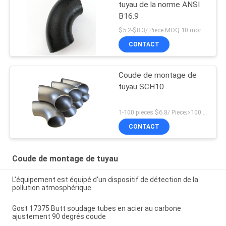
tuyau de la norme ANSI
B16.9
$5.2-$8.3/ Piece MOQ:10 morceaux
CONTACT
Coude de montage de
tuyau SCH10
1-100 pieces $6.8/ Piece;>100 pieces $4.9/ Piece MOQ:1 morceau
CONTACT
Coude de montage de tuyau
L'équipement est équipé d'un dispositif de détection de la
pollution atmosphérique.
Gost 17375 Butt soudage tubes en acier au carbone
ajustement 90 degrés coude