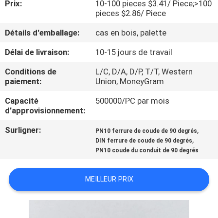
Prix:
10-100 pieces $3.41/ Piece;>100
DE
pieces $2.86/ Piece
NOUS
Détails d'emballage:
cas en bois, palette
VISITE
Délai de livraison:
10-15 jours de travail
D'USINE
Conditions de
L/C, D/A, D/P, T/T, Western
paiement:
Union, MoneyGram
CONTRÔLE
Capacité
500000/PC par mois
d'approvisionnement:
DE
Surligner:
,
PN10 ferrure de coude de 90 degrés
LA
,
DIN ferrure de coude de 90 degrés
QUALITÉ
PN10 coude du conduit de 90 degrés
MEILLEUR PRIX
CONTACT
NOUVELLES