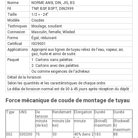
Norme
NORME ANSI, DIN, JIS, BS
Fil
TNP, BSP, BSPT, DIN2999
Taille
1/2 » - 24"
Modèle
Coudes
Techniques
Moulage, soudant
Connexion
Masculin, femelle, Wleded
Forme
Égal, réduisant
Certificat
ISO9001
Applications
Approprié aux lignes de tuyau reliez de l'eau, vapeur, air,
gaz, huile et ainsi de suite.
Paquet
1. Cartons sans palettes.
2. Cartons avec des palettes.
Ou comme exigences de l'acheteur.
Détail de la livraison
Selon les quantités et les caractéristiques de chaque ordre.
Le délai de livraison normal est de 30 à 45 jours après réception du dépôt.
Force mécanique de coude de montage de tuyau
Type
UNS
De
Rendement
Élongation
Dureté
Dureté
tension
minute
minute (de
minute
(Brinell)
(Rockwell
(de ksi)
ksi)
maximum
B)
maximum
302
S30200
75
30
40% dans 2
183
88