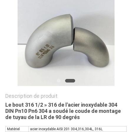
TOUS
LES
CAS
PLAN
DU
SITE
POLITIQUE
Description de produit
DE
Le bout 316 1/2 » 316 de l'acier inoxydable 304
DIN Pn10 Pn6 304 a soudé le coude de montage
CONFIDENTIALITÉ
de tuyau de la LR de 90 degrés
Matériel
acier inoxydable AISI 201 304,316,304L, 316L