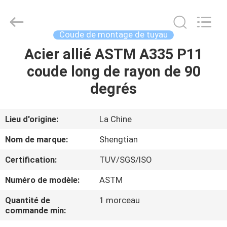
Pipe
Fittings
Group
Co.,
Ltd..
Coude de montage de tuyau
All
Rights
Reserved.
Acier allié ASTM A335 P11
APERÇU
Developed
by
coude long de rayon de 90
ECER
PRODUITS
degrés
VIDÉOS
Lieu d'origine:
La Chine
Nom de marque:
Shengtian
VR
Certification:
TUV/SGS/ISO
SHOW
Numéro de modèle:
ASTM
A
Quantité de
1 morceau
commande min:
PROPOS