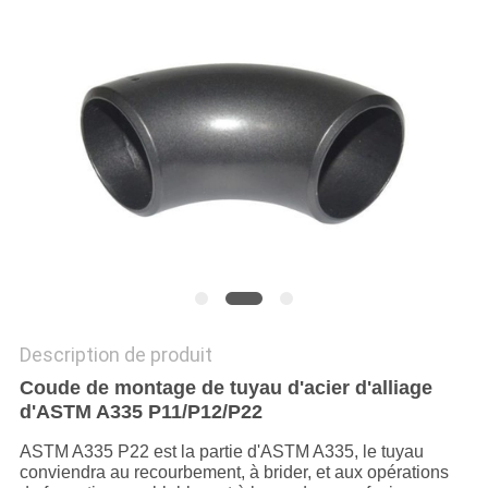
TOUS
LES
CAS
PLAN
DU
SITE
POLITIQUE
Description de produit
DE
Coude de montage de tuyau d'acier d'alliage
d'ASTM A335 P11/P12/P22
CONFIDENTIALITÉ
ASTM A335 P22 est la partie d'ASTM A335, le tuyau
conviendra au recourbement, à brider, et aux opérations