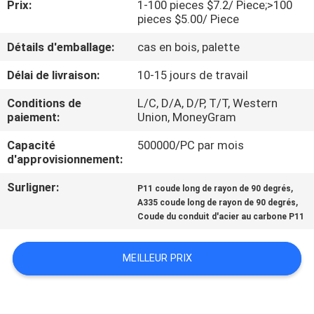
Prix:
1-100 pieces $7.2/ Piece;>100
DE
pieces $5.00/ Piece
NOUS
Détails d'emballage:
cas en bois, palette
VISITE
Délai de livraison:
10-15 jours de travail
D'USINE
Conditions de
L/C, D/A, D/P, T/T, Western
paiement:
Union, MoneyGram
CONTRÔLE
Capacité
500000/PC par mois
d'approvisionnement:
DE
Surligner:
,
P11 coude long de rayon de 90 degrés
LA
,
A335 coude long de rayon de 90 degrés
QUALITÉ
Coude du conduit d'acier au carbone P11
MEILLEUR PRIX
CONTACT
NOUVELLES