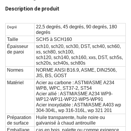
Description de produit
22,5 degrés, 45 degrés, 90 degrés, 180
Degré
degrés
Taille
SCH5 à SCH160
Épaisseur
sch10, sch20, sch30, DST, sch40, sch60,
de paroi
xs, sch80, sch100,
sch120, sch140, sch160, xxs, DST, sch5s,
sch20s, sch40s, sch80s
Normes
NORME ANSI B16.9
,
ASME
, DIN
2506
,
JIS, BS,
GOST
Matériel
Acier au carbone : ASTM/ASME A234
WPB, WPC, ST37-2, ST54
Acier allié : ASTM/ASME A234 WP
9
-
WP12-WP11-WP22-WP5-WP91
Acier inoxydable : ASTM/ASME A403 wp
304-304L
,
wp 316-316L
,
wp 321 201
Préparation
Huile transparente, huile noire ou
de surface
galvanisé à chaud antirouille
Emballage
cas en bois, palette ou comme exigence