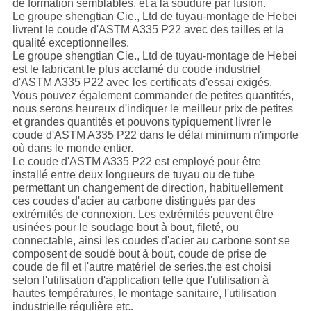
de formation semblables, et à la soudure par fusion.
Le groupe shengtian Cie., Ltd de tuyau-montage de Hebei
livrent le coude d'ASTM A335 P22 avec des tailles et la
qualité exceptionnelles.
Le groupe shengtian Cie., Ltd de tuyau-montage de Hebei
est le fabricant le plus acclamé du coude industriel
d'ASTM A335 P22 avec les certificats d'essai exigés.
Vous pouvez également commander de petites quantités,
nous serons heureux d'indiquer le meilleur prix de petites
et grandes quantités et pouvons typiquement livrer le
coude d'ASTM A335 P22 dans le délai minimum n'importe
où dans le monde entier.
Le coude d'ASTM A335 P22 est employé pour être
installé entre deux longueurs de tuyau ou de tube
permettant un changement de direction, habituellement
ces coudes d'acier au carbone distingués par des
extrémités de connexion. Les extrémités peuvent être
usinées pour le soudage bout à bout, fileté, ou
connectable, ainsi les coudes d'acier au carbone sont se
composent de soudé bout à bout, coude de prise de
coude de fil et l'autre matériel de series.the est choisi
selon l'utilisation d'application telle que l'utilisation à
hautes températures, le montage sanitaire, l'utilisation
industrielle régulière etc.