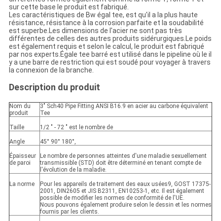
sur cette base le produit est fabriqué.
Les caractéristiques de Bw égal tee, est qu'il a la plus haute
résistance, résistance à la corrosion parfaite et la soudabilité
est superbe.Les dimensions de l'acier ne sont pas très
différentes de celles des autres produits sidérurgiques.Le poids
est également requis et selon le calcul, le produit est fabriqué
par nos experts.Égale tee barré est utilisé dans le pipeline où le il
y a une barre de restriction qui est soudé pour voyager à travers
la connexion de la branche.
Description du produit
Nom du
3" Sch40 Pipe Fitting ANSI B16.9 en acier au carbone équivalent
produit
Tee
Taille
1/2 " - 72 " est le nombre de
Angle
45° 90° 180°,
Épaisseur
Le nombre de personnes atteintes d'une maladie sexuellement
de paroi
transmissible (STD) doit être déterminé en tenant compte de
l'évolution de la maladie.
La norme
Pour les appareils de traitement des eaux usées9, GOST 17375-
2001, DIN2605 et JIS B2311, EN10253-1, etc. Il est également
possible de modifier les normes de conformité de l'UE.
Nous pouvons également produire selon le dessin et les normes
fournis par les clients.