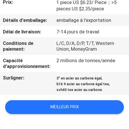
Prix:
1 piece US $6.23/ Piece；>5
DE
pieces US $2.35/piece
NOUS
Détails d'emballage:
emballage à l'exportation
VISITE
Délai de livraison:
7-14 jours de travail
D'USINE
Conditions de
L/C, D/A, D/P, T/T, Western
paiement:
Union, MoneyGram
CONTRÔLE
Capacité
2 millions de tonnes/année
d'approvisionnement:
DE
Surligner:
,
LA
3" en acier au carbone égal
,
b16.9 acier au carbone égal tee
QUALITÉ
sch40 tee acier au carbone
CONTACT
MEILLEUR PRIX
NOUVELLES