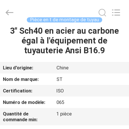
Shengtian
Pipe
Fittings
Group
Co.,
Pièce en t de montage de tuyau
Ltd..
All
Rights
3" Sch40 en acier au carbone
APERÇU
Reserved.
Developed
égal à l'équipement de
by
ECER
PRODUITS
tuyauterie Ansi B16.9
VIDÉOS
Lieu d'origine:
Chine
Nom de marque:
ST
VR
Certification:
ISO
SHOW
Numéro de modèle:
065
A
Quantité de
1 pièce
commande min:
PROPOS