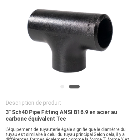
TOUS
LES
CAS
PLAN
DU
SITE
POLITIQUE
Description de produit
DE
3" Sch40 Pipe Fitting ANSI B16.9 en acier au
carbone équivalent Tee
CONFIDENTIALITÉ
L'équipement de tuyauterie égale signifie que le diamètre du
tuyau est similaire à celui du tuyau principal.Selon cela, il y a
différentes formes également comme la forme T, forme Y et