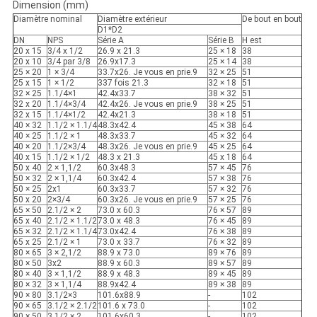
Dimension (mm)
Diamètre nominal
Diamètre extérieur
De bout en bout
D1*D2
DN
NPS
Série A
Série B
H est
20 x 15
3/4 x 1/2
26.9 x 21.3
25 × 18
38
20 x 10
3/4 par 3/8
26.9x17.3
25 × 14
38
25 × 20
1 × 3/4
33.7x26. Je vous en prie.9
32 × 25
51
25 x 15
1 × 1/2
337 fois 21.3
32 × 18
51
32 × 25
1.1/4×1
42.4x33.7
38 × 32
51
32 x 20
1.1/4×3/4
42.4x26. Je vous en prie.9
38 × 25
51
32 x 15
1.1/4×1/2
42.4x21.3
38 × 18
51
40 × 32
1.1/2 × 1.1/4
48.3x42.4
45 × 38
64
40 × 25
1.1/2 × 1
48.3x33.7
45 × 32
64
40 × 20
1.1/2×3/4
48.3x26. Je vous en prie.9
45 × 25
64
40 x 15
1.1/2 × 1/2
48.3 x 21.3
45 x 18
64
50 x 40
2 × 1,1/2
60.3x48.3
57 × 45
76
50 × 32
2 × 1,1/4
60.3x42.4
57 × 38
76
50 × 25
2x1
60.3x33.7
57 × 32
76
50 x 20
2×3/4
60.3x26. Je vous en prie.9
57 × 25
76
65 × 50
2.1/2 × 2
73.0 x 60.3
76 × 57
89
65 x 40
2.1/2 × 1.1/2
73.0 x 48.3
76 × 45
89
65 × 32
2.1/2 × 1.1/4
73.0x42.4
76 × 38
89
65 x 25
2.1/2 × 1
73.0 x 33.7
76 × 32
89
80 × 65
3 × 2,1/2
88.9 x 73.0
89 × 76
89
80 × 50
3x2
88.9 x 60.3
89 × 57
89
80 × 40
3 × 1,1/2
88.9 x 48.3
89 × 45
89
80 × 32
3 × 1,1/4
88.9x42.4
89 × 38
89
90 × 80
3.1/2×3
101.6x88.9
-
102
90 × 65
3.1/2 × 2.1/2
101.6 x 73.0
-
102
90 × 50
3.1/2 × 2
101.6x60.3
-
102