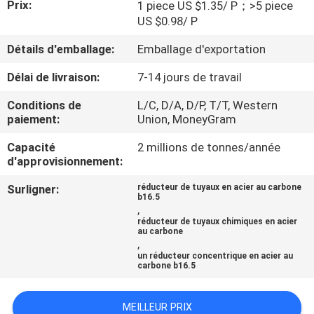
Prix:
1 piece US $1.35/ P；>5 piece
DE
US $0.98/ P
NOUS
Détails d'emballage:
Emballage d'exportation
VISITE
Délai de livraison:
7-14 jours de travail
D'USINE
Conditions de
L/C, D/A, D/P, T/T, Western
paiement:
Union, MoneyGram
CONTRÔLE
Capacité
2 millions de tonnes/année
d'approvisionnement:
DE
Surligner:
réducteur de tuyaux en acier au carbone
LA
b16.5
,
QUALITÉ
réducteur de tuyaux chimiques en acier
au carbone
,
un réducteur concentrique en acier au
CONTACT
carbone b16.5
NOUVELLES
MEILLEUR PRIX