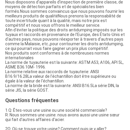
Nous disposons d'appareils d'inspection de première classe, de
moyens de détection parfaits et de spécialistes bien
formés.Nous sommes convaincus que nous pouvons fournir les
meilleurs produits de qualitéNous prenons la responsabilité de
toute incertitude quant à la qualité, mais notre prix est
compétitif et nous vous offrons le meilleur service.
Afin d'éviter la politique des droits antidumping imposés sur les
tuyaux et raccords en provenance de l'Europe, des États-Unis et
d'autres pays, nous pouvons réexporter à travers d'autres pays
comme la Malaisie, etc.,pour contourner les droits antidumping,
ce qui pourrait vous faire gagner un prix plus compétitif.
Nos produits sont conformes à de nombreuses normes
internationales
La norme de tuyauterie est la suivante: ASTM A53, A106, API 5L,
ASME B36.10M- 1996.
La norme relative aux raccords de tuyauterie: ANSI
B16.9/16.28La valeur de l'échantillon doit être supérieure ou
égale à la valeur de l'échantillon.
La norme de la bride est la suivante: ANSI B16.5La série DIN, la
série JIS, la série GOST.
Questions fréquentes
1.Q: Êtes-vous une usine ou une société commerciale?
R: Nous sommes une usine. nous avons aussi une usine sœur
qui fait d'autres affaires d'acier.
2Q: Où se trouve votre usine? Comment puis-je y aller?