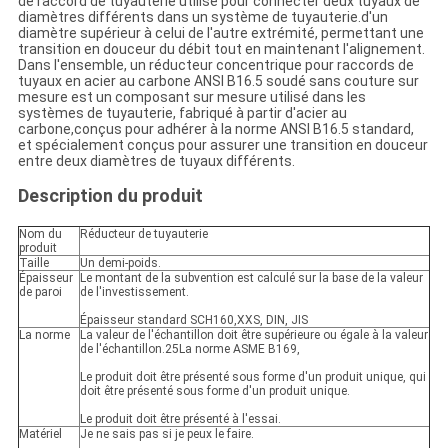
de raccord de tuyauterie utilisé pour connecter deux tuyaux de
diamètres différents dans un système de tuyauterie.d'un
diamètre supérieur à celui de l'autre extrémité, permettant une
transition en douceur du débit tout en maintenant l'alignement.
Dans l'ensemble, un réducteur concentrique pour raccords de
tuyaux en acier au carbone ANSI B16.5 soudé sans couture sur
mesure est un composant sur mesure utilisé dans les
systèmes de tuyauterie, fabriqué à partir d'acier au
carbone,conçus pour adhérer à la norme ANSI B16.5 standard,
et spécialement conçus pour assurer une transition en douceur
entre deux diamètres de tuyaux différents.
Description du produit
Nom du
Réducteur de tuyauterie
produit
Taille
Un demi-poids.
Épaisseur
Le montant de la subvention est calculé sur la base de la valeur
de paroi
de l'investissement.
Épaisseur standard SCH160,XXS, DIN, JIS
La norme
La valeur de l'échantillon doit être supérieure ou égale à la valeur
de l'échantillon.25La norme ASME B169,
Le produit doit être présenté sous forme d'un produit unique, qui
doit être présenté sous forme d'un produit unique.
Le produit doit être présenté à l'essai.
Matériel
Je ne sais pas si je peux le faire.