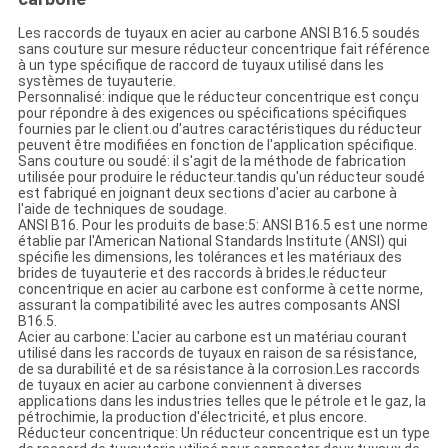
Les raccords de tuyaux en acier au carbone ANSI B16.5 soudés
sans couture sur mesure réducteur concentrique fait référence
à un type spécifique de raccord de tuyaux utilisé dans les
systèmes de tuyauterie.
Personnalisé: indique que le réducteur concentrique est conçu
pour répondre à des exigences ou spécifications spécifiques
fournies par le client.ou d'autres caractéristiques du réducteur
peuvent être modifiées en fonction de l'application spécifique.
Sans couture ou soudé: il s'agit de la méthode de fabrication
utilisée pour produire le réducteur.tandis qu'un réducteur soudé
est fabriqué en joignant deux sections d'acier au carbone à
l'aide de techniques de soudage.
ANSI B16. Pour les produits de base:5: ANSI B16.5 est une norme
établie par l'American National Standards Institute (ANSI) qui
spécifie les dimensions, les tolérances et les matériaux des
brides de tuyauterie et des raccords à brides.le réducteur
concentrique en acier au carbone est conforme à cette norme,
assurant la compatibilité avec les autres composants ANSI
B16.5.
Acier au carbone: L'acier au carbone est un matériau courant
utilisé dans les raccords de tuyaux en raison de sa résistance,
de sa durabilité et de sa résistance à la corrosion.Les raccords
de tuyaux en acier au carbone conviennent à diverses
applications dans les industries telles que le pétrole et le gaz, la
pétrochimie, la production d'électricité, et plus encore.
Réducteur concentrique: Un réducteur concentrique est un type