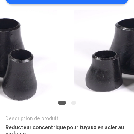
TOUS
LES
CAS
PLAN
DU
SITE
POLITIQUE
DE
CONFIDENTIALITÉ
Description de produit
Reducteur concentrique pour tuyaux en acier au
carbone