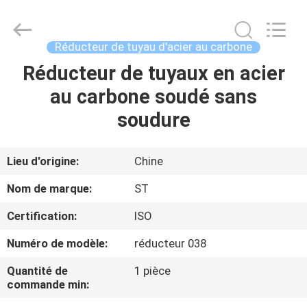
Pipe
Fittings
Group
Co.,
Ltd..
Réducteur de tuyau d'acier au carbone
All
Rights
Réducteur de tuyaux en acier
APERÇU
Reserved.
Developed
by
au carbone soudé sans
ECER
PRODUITS
soudure
VIDÉOS
Lieu d'origine:
Chine
Nom de marque:
ST
VR
Certification:
ISO
SHOW
Numéro de modèle:
réducteur 038
A
Quantité de
1 pièce
commande min:
PROPOS