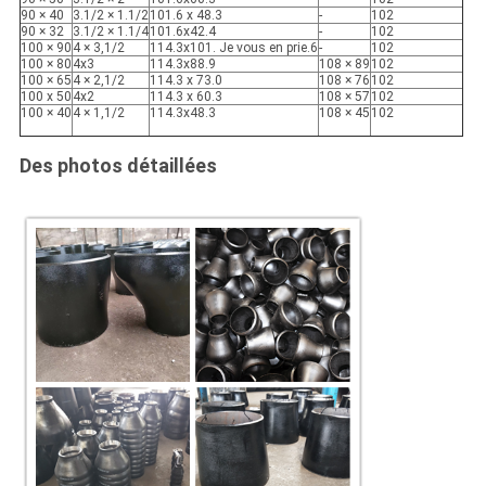
90 × 40
3.1/2 × 1.1/2
101.6 x 48.3
-
102
90 × 32
3.1/2 × 1.1/4
101.6x42.4
-
102
100 × 90
4 × 3,1/2
114.3x101. Je vous en prie.6
-
102
100 × 80
4x3
114.3x88.9
108 × 89
102
100 × 65
4 × 2,1/2
114.3 x 73.0
108 × 76
102
100 x 50
4x2
114.3 x 60.3
108 × 57
102
100 × 40
4 × 1,1/2
114.3x48.3
108 × 45
102
Des photos détaillées