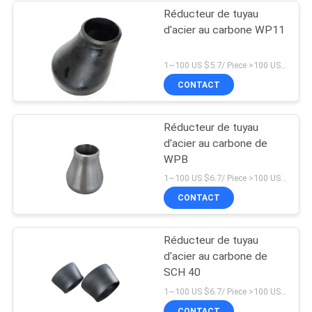
Réducteur de tuyau
d'acier au carbone WP11
1~100 US $5.7/ Piece >100 US $3.5/ Piece MOQ:1 morceau
CONTACT
Réducteur de tuyau
d'acier au carbone de
WPB
1~100 US $6.7/ Piece >100 US $4.5/ Piece MOQ:1 morceau
CONTACT
Réducteur de tuyau
d'acier au carbone de
SCH 40
1~100 US $6.7/ Piece >100 US $4.5/ Piece MOQ:1 morceau
CONTACT