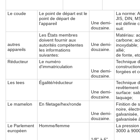
Le coude
Le point de départ est le
La norme: A
point de départ de
JIS, DIN, MS
Une demi-
l'appareil
est définie
douzaine.
suit:
Les États membres
Matériau: ac
doivent fournir aux
carbone; ac
autres
Une demi-
autorités compétentes
inoxydable; 
appareils
douzaine.
les informations
allié;
suivantes:
de fonte, etc
Réducteur
Le numéro
Technique 
d'immatriculation
construction
Une demi-
forgées et c
douzaine.
Les tees
Égalité/réducteur
Technique 
revêtement
Une demi-
surface: sab
douzaine.
laquage;
Le mamelon
En filetage/hex/ronde
Finition de 
noire, électr
Une demi-
galvanisée,
douzaine.
galvanisée 
Le Parlement
Homme/femme
La pression
européen
3000 à 900
1/8" à 6"