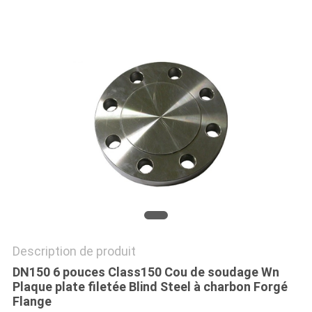
TOUS
LES
CAS
PLAN
DU
SITE
POLITIQUE
DE
Description de produit
CONFIDENTIALITÉ
DN150 6 pouces Class150 Cou de soudage Wn
Plaque plate filetée Blind Steel à charbon Forgé
Flange