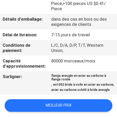
DE
Piece;>100 pieces US $0.41/
Piece
NOUS
Détails d'emballage:
dans des cas en bois ou des
exigences de clients
VISITE
Délai de livraison:
7-15 jours de travail
D'USINE
Conditions de
L/C, D/A, D/P, T/T, Western
paiement:
Union,
CONTRÔLE
Capacité
80000 morceaux/mois
DE
d'approvisionnement:
LA
Surligner:
flange aveugle en acier au carbone à
QUALITÉ
flange ronde
,
,
en1092 bride à voile en acier au carbone
acier au carbone sch40 à bride aveugle
CONTACT
MEILLEUR PRIX
NOUVELLES