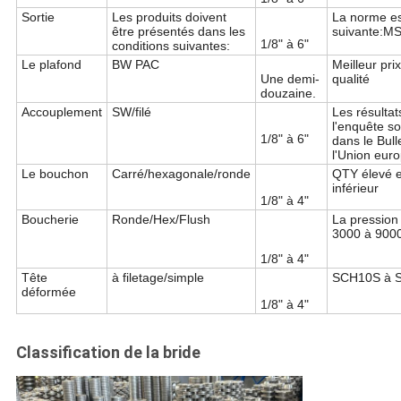
Sortie
Les produits doivent
La norme es
être présentés dans les
suivante:M
1/8" à 6"
conditions suivantes:
Le plafond
BW PAC
Meilleur prix
Une demi-
qualité
douzaine.
Accouplement
SW/filé
Les résultat
l'enquête so
1/8" à 6"
dans le Bull
l'Union eur
Le bouchon
Carré/hexagonale/ronde
QTY élevé e
inférieur
1/8" à 4"
Boucherie
Ronde/Hex/Flush
La pression
3000 à 900
1/8" à 4"
Tête
à filetage/simple
SCH10S à 
déformée
1/8" à 4"
Classification de la bride