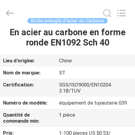
Pipe
Fittings
Group
Co.,
Ltd..
Bride aveugle d'acier au carbone
All
Rights
Reserved.
En acier au carbone en forme
APERÇU
Developed
by
ronde EN1092 Sch 40
ECER
PRODUITS
Lieu d'origine:
Chine
VIDÉOS
Nom de marque:
ST
Certification:
SGS/ISO9000/EN10204
VR
3.1B/TUV
SHOW
Numéro de modèle:
équipement de tuyauterie 039
Quantité de
1 pièce
A
commande min:
PROPOS
Prix:
1-100 pieces US $0.53/