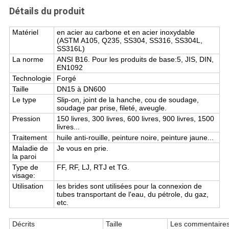
Détails du produit
Matériel
en acier au carbone et en acier inoxydable
(ASTM A105, Q235, SS304, SS316, SS304L,
SS316L)
La norme
ANSI B16. Pour les produits de base:5, JIS, DIN,
EN1092
Technologie
Forgé
Taille
DN15 à DN600
Le type
Slip-on, joint de la hanche, cou de soudage,
soudage par prise, fileté, aveugle.
Pression
150 livres, 300 livres, 600 livres, 900 livres, 1500
livres...
Traitement
huile anti-rouille, peinture noire, peinture jaune...
Maladie de
Je vous en prie.
la paroi
Type de
FF, RF, LJ, RTJ et TG.
visage:
Utilisation
les brides sont utilisées pour la connexion de
tubes transportant de l'eau, du pétrole, du gaz,
etc.
Décrits
Taille
Les commentaire