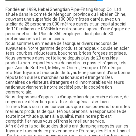
Fondée en 1989, Hebei Shengtian Pipe-Fitting Group Co., Ltd.
située dans le comté de Mengcun, province du Hebei en Chine,
couvrant une superficie de 100 000 mètres carrés, avec un
atelier de 25 personnes.000 mètres carrés et un capital social
de 110 millions de RMBNotre entreprise dispose d'une équipe de
personnel solide. Plus de 360 employés, dont plus de 30
professionnels et techniciens.
Nous sommes en mesure de fabriquer divers raccords de
tuyauterie. Notre gamme de produits principaux: coude en acier,
tees, courbes, réducteurs, bouchons, brides forgées et prises.
Nous sommes dans cette ligne depuis plus de 20 ans.Nos
produits sont exportés vers de nombreux pays et régions, tels
que l'Asie du Sud-Est, le Moyen-Orient, l'Europe et l'Amérique,
etc. Nos tuyaux et raccords de tuyauterie jouissent d'une bonne
réputation sur les marchés nationaux et étrangers.Des
centaines de visiteurs étrangers et d' innombrables visiteurs
nationaux viennent à notre société pour la coopération
commerciale.
Nous disposons d'appareils d'inspection de première classe, de
moyens de détection parfaits et de spécialistes bien
formés.Nous sommes convaincus que nous pouvons fournir les
meilleurs produits de qualitéNous prenons la responsabilité de
toute incertitude quant à la qualité, mais notre prix est
compétitif et nous vous offrons le meilleur service.
Afin d'éviter la politique des droits antidumping imposés sur les
tuyaux et raccords en provenance de l'Europe, des États-Unis et
d'autres pays, nous pouvons réexporter à travers d'autres pays