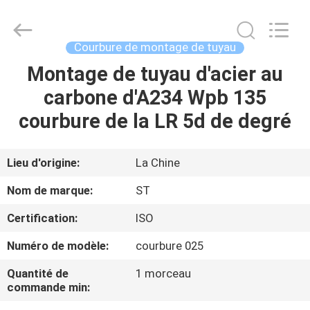
Shengtian
Pipe
Fittings
Group
Co.,
Courbure de montage de tuyau
Ltd..
All
Montage de tuyau d'acier au
APERÇU
Rights
Reserved.
Developed
carbone d'A234 Wpb 135
by
ECER
PRODUITS
courbure de la LR 5d de degré
VIDÉOS
Lieu d'origine:
La Chine
Nom de marque:
ST
VR
Certification:
ISO
SHOW
Numéro de modèle:
courbure 025
A
Quantité de
1 morceau
commande min:
PROPOS