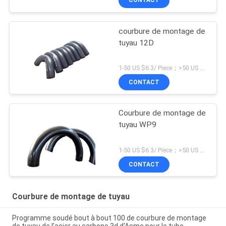
CONTACT
courbure de montage de
tuyau 12D
1-50 US $6.3/ Piece；>50 US $5.6/ Piece MOQ:5 morceaux
CONTACT
Courbure de montage de
tuyau WP9
1-50 US $6.3/ Piece；>50 US $5.6/ Piece MOQ:1 morceaux
CONTACT
Courbure de montage de tuyau
Programme soudé bout à bout 100 de courbure de montage
de tuyau de l'acier au carbone 3d d'Asme pour le tube