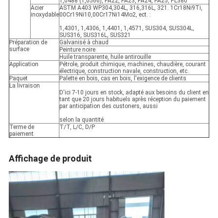
1,0488 (1,0566), PA22, PA23, PA24, PA25, PL380
Acier
ASTM A403 WP304,304L, 316,316L, 321. 1Cr18Ni9Ti,
inoxydable
00Cr19Ni10,00Cr17Ni14Mo2, ect. :
1,4301, 1,4306, 1,4401, 1,4571, SUS304, SUS304L,
SUS316, SUS316L, SUS321
Préparation de
Galvanisé à chaud
surface
Peinture noire
Huile transparente, huile antirouille
Application
Pétrole, produit chimique, machines, chaudière, courant
électrique, construction navale, construction, etc.
Paquet
Palette en bois, cas en bois, l'exigence de clients
La livraison
D'ici 7-10 jours en stock, adapté aux besoins du client en
tant que 20 jours habituels après réception du paiement
par anticipation des custoners, aussi
selon la quantité
Terme de
T/T, L/C, D/P
paiement
Affichage de produit