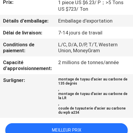
Prix:
1 piece US $6.23/ P；>5 Tons
DE
US $723/ Ton
NOUS
Détails d'emballage:
Emballage d'exportation
VISITE
Délai de livraison:
7-14 jours de travail
D'USINE
Conditions de
L/C, D/A, D/P, T/T, Western
paiement:
Union, MoneyGram
CONTRÔLE
Capacité
2 millions de tonnes/année
d'approvisionnement:
DE
Surligner:
montage de tuyau d'acier au carbone de
LA
135 degrés
,
QUALITÉ
montage de tuyau d'acier au carbone de
la LR
,
coude de tuyauterie d'acier au carbone
CONTACT
du wpb a234
NOUVELLES
MEILLEUR PRIX