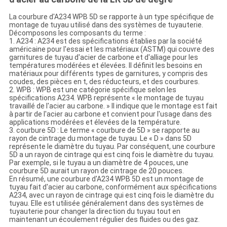
La courbure d'A234 WPB 5D se rapporte à un type spécifique de
montage de tuyau utilisé dans des systèmes de tuyauterie.
Décomposons les composants du terme :
1. A234 : A234 est des spécifications établies par la société
américaine pour l'essai et les matériaux (ASTM) qui couvre des
garnitures de tuyau d'acier de carbone et d'alliage pour les
températures modérées et élevées. Il définit les besoins en
matériaux pour différents types de garnitures, y compris des
coudes, des pièces en t, des réducteurs, et des courbures.
2. WPB : WPB est une catégorie spécifique selon les
spécifications A234. WPB représente « le montage de tuyau
travaillé de l'acier au carbone. » Il indique que le montage est fait
à partir de l'acier au carbone et convient pour l'usage dans des
applications modérées et élevées de la température.
3. courbure 5D : Le terme « courbure de 5D » se rapporte au
rayon de cintrage du montage de tuyau. Le « D » dans 5D
représente le diamètre du tuyau. Par conséquent, une courbure
5D a un rayon de cintrage qui est cinq fois le diamètre du tuyau.
Par exemple, si le tuyau a un diamètre de 4 pouces, une
courbure 5D aurait un rayon de cintrage de 20 pouces.
En résumé, une courbure d'A234 WPB 5D est un montage de
tuyau fait d'acier au carbone, conformément aux spécifications
A234, avec un rayon de cintrage qui est cinq fois le diamètre du
tuyau. Elle est utilisée généralement dans des systèmes de
tuyauterie pour changer la direction du tuyau tout en
maintenant un écoulement régulier des fluides ou des gaz.