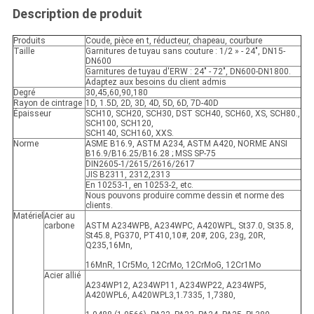
Description de produit
Produits
Coude, pièce en t, réducteur, chapeau, courbure
Taille
Garnitures de tuyau sans couture : 1/2 » - 24", DN15-
DN600
Garnitures de tuyau d'ERW : 24" - 72", DN600-DN1800.
Adaptez aux besoins du client admis
Degré
30,45,60,90,180
Rayon de cintrage
1D, 1.5D, 2D, 3D, 4D, 5D, 6D, 7D-40D
Épaisseur
SCH10, SCH20, SCH30, DST SCH40, SCH60, XS, SCH80.,
SCH100, SCH120,
SCH140, SCH160, XXS.
Norme
ASME B16.9, ASTM A234, ASTM A420, NORME ANSI
B16.9/B16.25/B16.28 ; MSS SP-75
DIN2605-1/2615/2616/2617
JIS B2311, 2312,2313
En 10253-1, en 10253-2, etc.
Nous pouvons produire comme dessin et norme des
clients.
Matériel
Acier au
carbone
ASTM A234WPB, A234WPC, A420WPL, St37.0, St35.8,
St45.8, PG370, PT410,10#, 20#, 20G, 23g, 20R,
Q235,16Mn,
16MnR, 1Cr5Mo, 12CrMo, 12CrMoG, 12Cr1Mo
Acier allié
A234WP12, A234WP11, A234WP22, A234WP5,
A420WPL6, A420WPL3,1.7335, 1,7380,