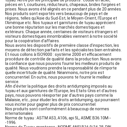
pièces en t, courbures, réducteurs, chapeaux, brides forgées et
prises. Nous avons été alignés en ce pendant plus de 20 années.
Nos produits sont exportés vers beaucoup de pays et de
régions, telles qu'Asie du Sud-Est, le Moyen-Orient, l'Europe et
l'Amérique etc. Nos tuyaux et garnitures de tuyau apprécient
une bonne réputation sur les marchés domestiques et
extérieurs. Chaque année, centaines de visiteurs étrangers et
visiteurs domestiques innombrables viennent à notre société
pour la coopération d'affaires.
Nous avons les dispositifs de première classe d'inspection, les
moyens de détection parfaits et les spécialistes bien entraînés.
Et nous collons à ISO9000 : système 2000 et efficacement
procédure de contrôle de qualité dans la production. Nous avons
la confiance que nous pouvons fournir les meilleurs produits de
qualité. Nous voudrions prendre la responsabilité de n'importe
quelle incertitude de qualité. Néanmoins, notre prix est
concurrentiel. En outre, nous pouvons te fournir le meilleur
service.
Afin d'éviter la politique des droits antidumping imposés au
tuyau et aux garnitures de l'Europe, les Etats-Unis et d'autres
pays, nous pouvons réexporter par d'autres pays comme la
Malaisie, etc., pour éluder les droits antidumping, qui pourraient
vous inciter pour gagner plus de prix concurrentiel.
Nos produits sont conformément à beaucoup de normes
internationales
Norme de tuyau : ASTM A53, A106, api 5L, ASME B36.10M--
-1996.
Norme de Tuyau-montages : NORME ANSI B16.9/16.28, DIN