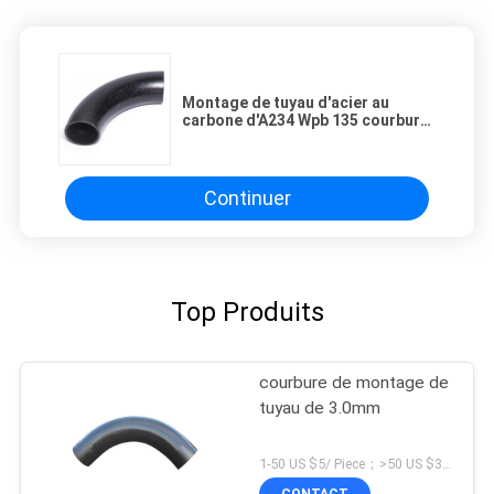
Montage de tuyau d'acier au
carbone d'A234 Wpb 135 courbure
de la LR 5d de degré
Continuer
Top Produits
courbure de montage de
tuyau de 3.0mm
1-50 US $5/ Piece；>50 US $3/ Piece MOQ:5 morceaux