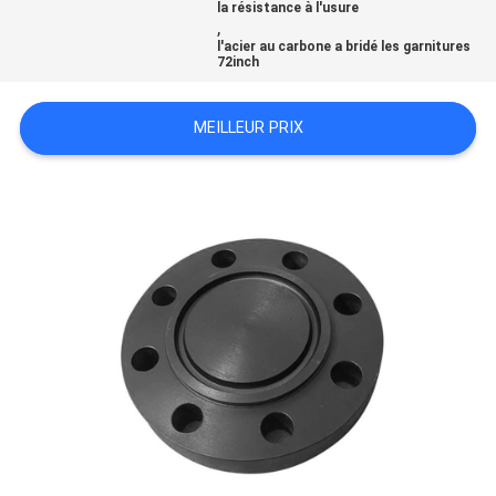
la résistance à l'usure
,
l'acier au carbone a bridé les garnitures
TOUS
72inch
LES
MEILLEUR PRIX
CAS
PLAN
DU
SITE
POLITIQUE
DE
CONFIDENTIALITÉ