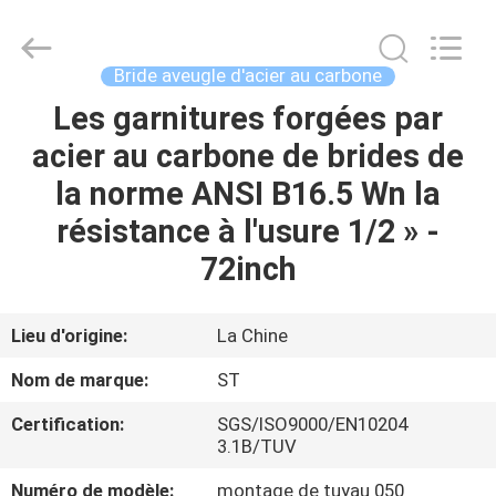
Pipe
Fittings
Group
Co.,
Ltd..
Bride aveugle d'acier au carbone
All
Rights
Reserved.
Les garnitures forgées par
APERÇU
Developed
by
acier au carbone de brides de
ECER
PRODUITS
la norme ANSI B16.5 Wn la
résistance à l'usure 1/2 » -
VIDÉOS
72inch
VR
Lieu d'origine:
La Chine
SHOW
Nom de marque:
ST
Certification:
SGS/ISO9000/EN10204
A
3.1B/TUV
PROPOS
Numéro de modèle:
montage de tuyau 050