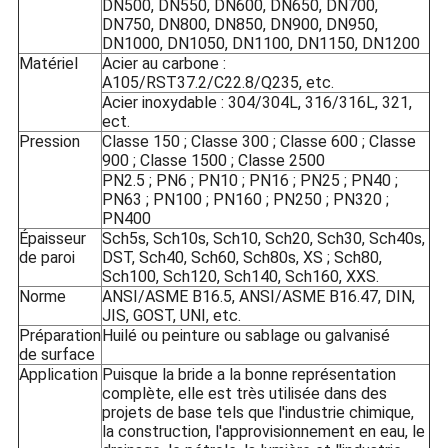
DN500, DN550, DN600, DN650, DN700,
DN750, DN800, DN850, DN900, DN950,
DN1000, DN1050, DN1100, DN1150, DN1200
Matériel
Acier au carbone :
A105/RST37.2/C22.8/Q235, etc.
Acier inoxydable : 304/304L, 316/316L, 321,
ect.
Pression
Classe 150 ; Classe 300 ; Classe 600 ; Classe
900 ; Classe 1500 ; Classe 2500
PN2.5 ; PN6 ; PN10 ; PN16 ; PN25 ; PN40 ;
PN63 ; PN100 ; PN160 ; PN250 ; PN320 ;
PN400
Épaisseur
Sch5s, Sch10s, Sch10, Sch20, Sch30, Sch40s,
de paroi
DST, Sch40, Sch60, Sch80s, XS ; Sch80,
Sch100, Sch120, Sch140, Sch160, XXS.
Norme
ANSI/ASME B16.5, ANSI/ASME B16.47, DIN,
JIS, GOST, UNI, etc.
Préparation
Huilé ou peinture ou sablage ou galvanisé
de surface
Application
Puisque la bride a la bonne représentation
complète, elle est très utilisée dans des
projets de base tels que l'industrie chimique,
la construction, l'approvisionnement en eau, le