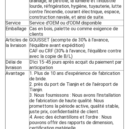
drainage, le pétrole, la lumière et l'industrie
lourde, réfrigération, hygiène, tuyauterie, lutte
contre l'incendie, courant électrique, espace,
construction navale, et ainsi de suite.
Service
Service d'OEM ou d'ODM disponible
Emballage
Cas en bois, palette ou comme exigence de
clients
Articles de
GOUSSET (acompte de 30% à l'avance,
la livraison
l'équilibre avant expédition)
CAF ou CRF (30% à l'avance, l'équilibre contre
avec la copie de B/L)
Délai de
D'ici 15-45 jours après acquit du paiement par
livraison
anticipation
Avantage
1. Plus de 10 ans d'expérience de fabrication
de bride.
2. près du port de Tianjin et de l'aéroport de
Tianjin.
3. Nous fournissons : Nous avons l'installation
de fabrication de haute qualité. Nous
promettons la période active, qualité stable,
juste prix, confidentialité de client.
4. Avec des échantillons et l'ordre : Nous
pouvons offrir des rapports de dimension,
certification matérielle.