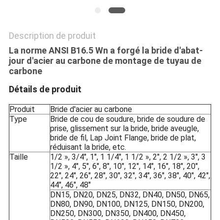
Description de produit
La norme ANSI B16.5 Wn a forgé la bride d'abat-
jour d'acier au carbone de montage de tuyau de
carbone
Détails de produit
Produit
Bride d'acier au carbone
Type
Bride de cou de soudure, bride de soudure de
prise, glissement sur la bride, bride aveugle,
bride de fil, Lap Joint Flange, bride de plat,
réduisant la bride, etc.
Taille
1/2 », 3/4", 1", 1 1/4", 1 1/2 », 2", 2 1/2 », 3", 3
1/2 », 4", 5", 6", 8", 10", 12", 14", 16", 18", 20",
22", 24", 26", 28", 30", 32", 34", 36", 38", 40", 42",
44", 46", 48"
DN15, DN20, DN25, DN32, DN40, DN50, DN65,
DN80, DN90, DN100, DN125, DN150, DN200,
DN250, DN300, DN350, DN400, DN450,