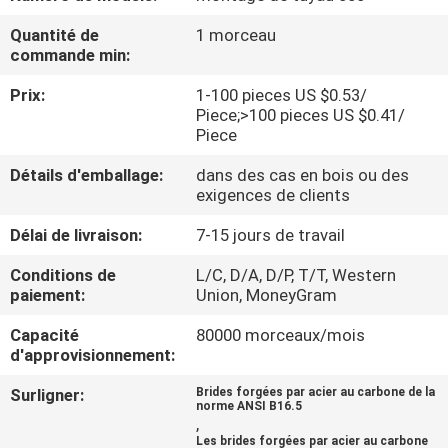
DE
Quantité de
1 morceau
NOUS
commande min:
Prix:
1-100 pieces US $0.53/
VISITE
Piece;>100 pieces US $0.41/
Piece
D'USINE
Détails d'emballage:
dans des cas en bois ou des
exigences de clients
CONTRÔLE
Délai de livraison:
7-15 jours de travail
DE
LA
Conditions de
L/C, D/A, D/P, T/T, Western
paiement:
Union, MoneyGram
QUALITÉ
Capacité
80000 morceaux/mois
d'approvisionnement:
CONTACT
Surligner:
Brides forgées par acier au carbone de la
norme ANSI B16.5
,
NOUVELLES
Les brides forgées par acier au carbone