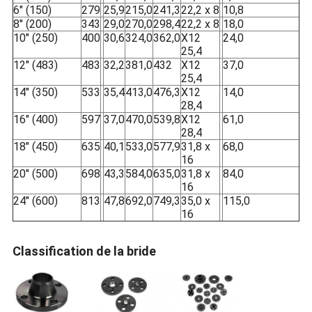
6" (150)
279
25,9
215,0
241,3
22,2 x 8
10,8
8" (200)
343
29,0
270,0
298,4
22,2 x 8
18,0
10" (250)
400
30,6
324,0
362,0
X12
24,0
25,4
12" (483)
483
32,2
381,0
432
X12
37,0
25,4
14" (350)
533
35,4
413,0
476,3
X12
14,0
28,4
16" (400)
597
37,0
470,0
539,8
X12
61,0
28,4
18" (450)
635
40,1
533,0
577,9
31,8 x
68,0
16
20" (500)
698
43,3
584,0
635,0
31,8 x
84,0
16
24" (600)
813
47,8
692,0
749,3
35,0 x
115,0
16
Classification de la bride