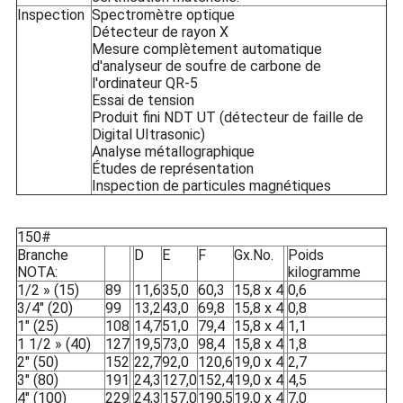
Inspection
Spectromètre optique
Détecteur de rayon X
Mesure complètement automatique
d'analyseur de soufre de carbone de
l'ordinateur QR-5
Essai de tension
Produit fini NDT UT (détecteur de faille de
Digital UItrasonic)
Analyse métallographique
Études de représentation
Inspection de particules magnétiques
150#
Branche
D
E
F
Gx.No.
Poids
NOTA:
kilogramme
1/2 » (15)
89
11,6
35,0
60,3
15,8 x 4
0,6
3/4" (20)
99
13,2
43,0
69,8
15,8 x 4
0,8
1" (25)
108
14,7
51,0
79,4
15,8 x 4
1,1
1 1/2 » (40)
127
19,5
73,0
98,4
15,8 x 4
1,8
2" (50)
152
22,7
92,0
120,6
19,0 x 4
2,7
3" (80)
191
24,3
127,0
152,4
19,0 x 4
4,5
4" (100)
229
24,3
157,0
190,5
19,0 x 4
7,0