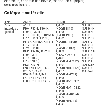
électrique, construction navale, fabrication du papier,
construction, etc.
Catégorie matérielle
TYPE
ASTM
EN/DIN
JIS
Acier
A182 :
1,4301
SUS304
inoxydable
F304, F304L, F304H,
(X5CrNi1810)
SUS304H
général
F304N, F304LN
1,4306
SUS304L
F310, F310H, F310MoLN
(X2CrNi1911)
SUS310
F316, F316L, F316H,
1.4301H
SUS310S
F316N, F316LN, F316Ti
(X5CrNBi1810H)
SUS316
F317, F317L
1,4311
SUS316H
F321, F321H
(X2CrNiN1810)
SUS316L
F347, F347H, F347LN
1,4845
SUS316Ti
F304/F304L,
(X12CrNi2521)
SUS317
F316/F316L,
1,4401
SUS317L
F317/F317L,
(X5CrNiMo17122)
SUS321
F321/F321H.
1,4404
SUS321H
F6a, F6b, F429, F430
(X2CrNiMo171321)
SUS347
S31727, S32053
1,4919
SUS347H
F20, F44, F45, F46
(X6CrNiMo1713)
F47, F48, F49, F56
1,4406
F58, F62, F63, F64, F70
(X2CrNiMoN17122)
1,4571
(X6CrNiMoTi17122)
1,4438
(X2CrNIMo18164)
1,4449
(X5CrNiMo1713)
1,4541