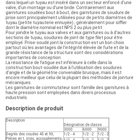
dans lequel un tuyau est inséré dans un secteur enfoncé d'une
valve, d'un montage ou d'une bride. Contrairement aux
garnitures soudées bout à bout, des garnitures de soudure de
prise sont principalement utilisées pour de petits diamètres de
tuyau (petite tuyauterie ennuyée) ; généralement pour siffler
dont le diamètre nominal est NPS 2 ou plus petit.
Pour joindre le tuyau aux valves et aux garnitures ou à d'autres
sections de tuyau, soudures de joint de type filet pour être
employé. Prise-soudé joint la construction est un bon choix
partout où les avantages de l'intégrité élevée de fuite et de la
grande résistance de la structure sont des considérations
importantes de conception.
La résistance de fatigue est inférieure à celle dans la
construction bout-soudée due à l'utilisation des soudures
d'angle et de la géométrie convenable brusque, mais il est
encore meilleur que celui de la plupart des méthodes de jointure
mécaniques.
Les garnitures de commutateur sont famille des garnitures à
haute pression sont employées dans divers processus
industriels.
Description de produit
Description
Désignation de classe
3000
6000
9000
Degrés des coudes 45 et 90,
1/2 - 4
1/2 - 2
1/2 - 2
Pièces en t, croix, accouplements,