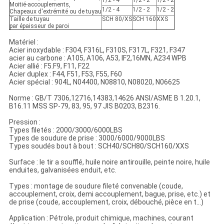
1/2 - 4
1/2 - 2
1/2 - 2
Moitié-accouplements,
1/2 - 4
1/2 - 2
1/2 - 2
Chapeaux d'extrémité ou de tuyau
Taille de tuyau
SCH 80/XS
SCH 160
XXS
par épaisseur de paroi
Matériel :
Acier inoxydable : F304, F316L, F310S, F317L, F321, F347
acier au carbone : A105, A106, A53, IF2,16MN, A234 WPB
Acier allié : F5.F9, F11, F22
Acier duplex : F44, F51, F53, F55, F60
Acier spécial : 904L, N04400, N08810, N08020, N06625
Norme : GB/T 7306,12716,14383,14626 ANSI/ASME B 1.20.1,
B16.11 MSS SP-79, 83, 95, 97 JIS B0203, B2316.
Pression :
Types filetés : 2000/3000/6000LBS
Types de soudure de prise : 3000/6000/9000LBS
Types soudés bout à bout : SCH40/SCH80/SCH160/XXS
Surface : le tir a soufflé, huile noire antirouille, peinte noire, huile
enduites, galvanisées enduit, etc.
Types : montage de soudure fileté convenable (coude,
accouplement, croix, demi accouplement, bague, prise, etc.) et
de prise (coude, accouplement, croix, débouché, pièce en t…)
Application : Pétrole, produit chimique, machines, courant