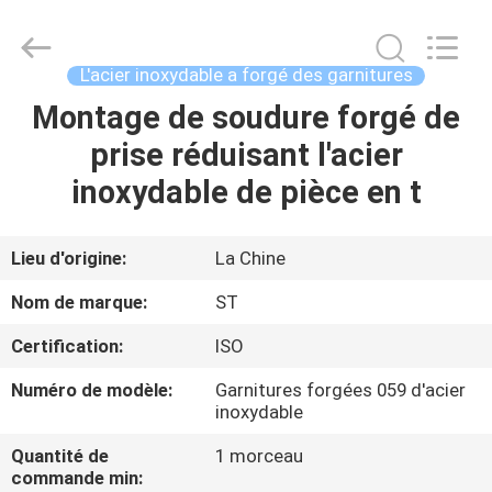
Pipe
Fittings
Group
Co.,
Ltd..
L'acier inoxydable a forgé des garnitures
All
Rights
Reserved.
Montage de soudure forgé de
APERÇU
Developed
by
prise réduisant l'acier
ECER
PRODUITS
inoxydable de pièce en t
VIDÉOS
Lieu d'origine:
La Chine
Nom de marque:
ST
VR
Certification:
ISO
SHOW
Numéro de modèle:
Garnitures forgées 059 d'acier
inoxydable
A
Quantité de
1 morceau
PROPOS
commande min: