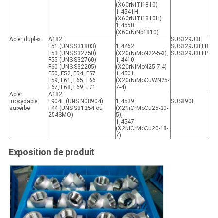
(X6CrNiTi1810)
1.4541H
(X6CrNiTi1810H)
1,4550
(X6CrNiNb1810)
Acier duplex
A182 :
SUS329J3L
F51 (UNS S31803)
1,4462
SUS329J3LTB
F53 (UNS S32750)
(X2CrNiMoN22-5-3),
SUS329J3LTP
F55 (UNS S32760)
1,4410
F60 (UNS S32205)
(X2CrNiMoN25-7-4)
F50, F52, F54, F57
1,4501
F59, F61, F65, F66
(X2CrNiMoCuWN25-
F67, F68, F69, F71
7-4)
Acier
A182 :
inoxydable
F904L (UNS N08904)
1,4539
SUS890L
superbe
F44 (UNS S31254 ou
(X2NiCrMoCu25-20-
254SMO)
5),
1,4547
(X2NiCrMoCu20-18-
7)
Exposition de produit