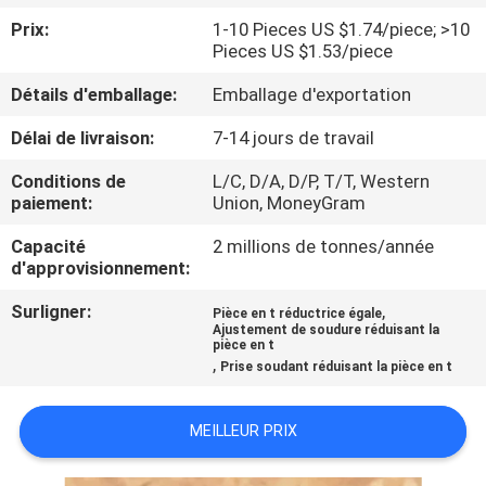
DE
Prix:
1-10 Pieces US $1.74/piece; >10
NOUS
Pieces US $1.53/piece
Détails d'emballage:
Emballage d'exportation
VISITE
Délai de livraison:
7-14 jours de travail
D'USINE
Conditions de
L/C, D/A, D/P, T/T, Western
paiement:
Union, MoneyGram
CONTRÔLE
Capacité
2 millions de tonnes/année
DE
d'approvisionnement:
LA
Surligner:
,
Pièce en t réductrice égale
QUALITÉ
Ajustement de soudure réduisant la
pièce en t
,
Prise soudant réduisant la pièce en t
CONTACT
MEILLEUR PRIX
NOUVELLES