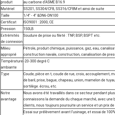
produit
au carbone d'ASME B16.9
Matériel
SS201, SS304/CF8, SS316/CF8M et ainsi de suite
Taille
1/4" - 4" &DN6-DN100
Certificat
ISO9001 : 2000, CE
Pression
150LB
Extrémités
Soudure de prise ou fileté : TNP, BSP, BSPT etc.
de connexion
Milieu
Pétrole, produit chimique, puissance, gaz, eau, canalisa
approprié
construction navale, construction, canalisation de pres
Température
-20-300 degré C
ambiante
Type
Coude, pièce en t, coude de rue, croix, accouplement,
de baril, prise, bague, chapeau, union, mamelon de tuy
sortilège. écrou, etc.
Notre
Nous avons été travaillés dans ce secteur pendant plus
avantage
connaissons la demande du chaque marché, avec une b
clients, nous toujours poursuite un service et un prix de
Essai sur prélèvement avant l'usinage, et essai de 100%