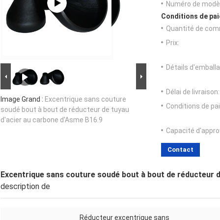
Numéro de modèl
Conditions de pai
Quantité de com
Prix:
Détails d'emballa
Délai de livraison:
Image Grand :
Excentrique sans couture
Conditions de pa
soudé bout à bout de réducteur de tuyau
d'acier au carbone d'Asme B16.9
Capacité d'appr
Contact
Excentrique sans couture soudé bout à bout de réducteur d
description de
Réducteur excentrique sans