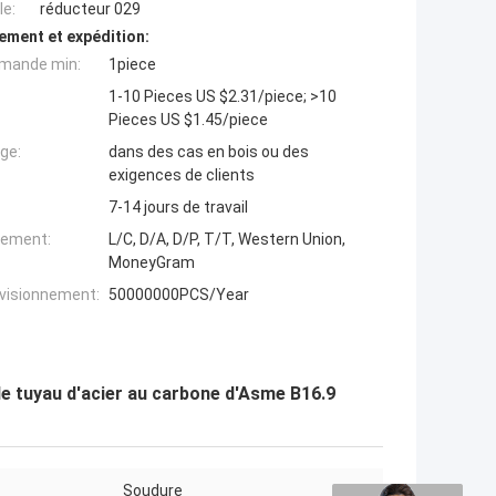
e:
réducteur 029
ement et expédition:
mande min:
1piece
1-10 Pieces US $2.31/piece; >10
Pieces US $1.45/piece
ge:
dans des cas en bois ou des
exigences de clients
7-14 jours de travail
iement:
L/C, D/A, D/P, T/T, Western Union,
MoneyGram
ovisionnement:
50000000PCS/Year
e tuyau d'acier au carbone d'Asme B16.9
Soudure