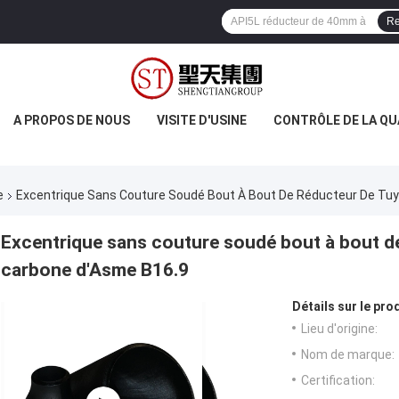
Re
A PROPOS DE NOUS
VISITE D'USINE
CONTRÔLE DE LA QU
e
Excentrique Sans Couture Soudé Bout À Bout De Réducteur De Tuy
Excentrique sans couture soudé bout à bout de
carbone d'Asme B16.9
Détails sur le prod
Lieu d'origine:
Nom de marque:
Certification: