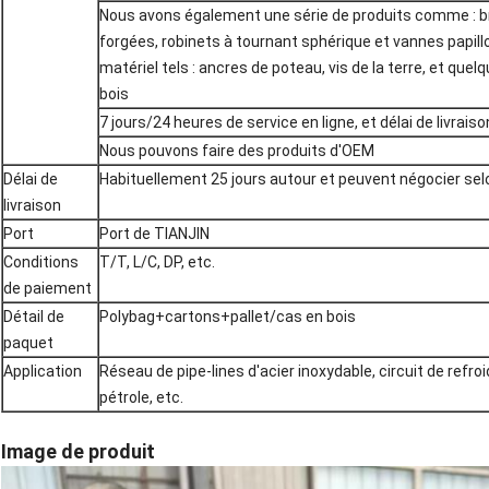
Nous avons également une série de produits comme : br
forgées, robinets à tournant sphérique et vannes papill
matériel tels : ancres de poteau, vis de la terre, et qu
bois
7 jours/24 heures de service en ligne, et délai de livraiso
Nous pouvons faire des produits d'OEM
Délai de
Habituellement 25 jours autour et peuvent négocier selo
livraison
Port
Port de TIANJIN
Conditions
T/T, L/C, DP, etc.
de paiement
Détail de
Polybag+cartons+pallet/cas en bois
paquet
Application
Réseau de pipe-lines d'acier inoxydable, circuit de ref
pétrole, etc.
Image de produit