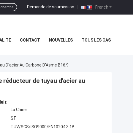
Demande de soumission
|
French
cherche
ALITÉ
CONTACT
NOUVELLES
TOUS LES CAS
au D'acier Au Carbone D'Asme B16.9
 réducteur de tuyau d'acier au
uit:
La Chine
ST
TUV/SGS/ISO9000/EN10204 3.1B