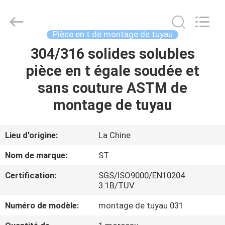
Shengtian
Pipe
Fittings
Group
Co.,
Pièce en t de montage de tuyau
Ltd..
All
Rights
304/316 solides solubles
APERÇU
Reserved.
Developed
pièce en t égale soudée et
by
ECER
PRODUITS
sans couture ASTM de
montage de tuyau
VIDÉOS
Lieu d'origine:
La Chine
VR
Nom de marque:
ST
SHOW
Certification:
SGS/ISO9000/EN10204
3.1B/TUV
A
Numéro de modèle:
montage de tuyau 031
PROPOS