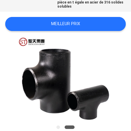
pièce en t égale en acier de 316 solides
solubles
TOUS
MEILLEUR PRIX
LES
CAS
PLAN
DU
SITE
POLITIQUE
DE
CONFIDENTIALITÉ