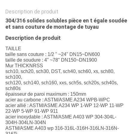
Description de produit
304/316 solides solubles pièce en t égale soudée
et sans couture de montage de tuyau
Description de produit
TAILLE
taille sans couture : 1/2 " ~24" DN15~DN600
taille de soudure : 4" ~78" DN150~DN1900
Mur THICKNRSS
sch10, sch20, sch30, DST, sch40, sch60, xs, sch80,
sch100,
sch120, sch140, sch160, xxs, sch5s, sch20s, sch40s,
sch80s
épaisseur de paroi maximum : 150mm
acier au carbone : ASTM/ASME A234 WPB-WPC
acier allié : ASTM/ASME A234 WP 1-WP 12-WP 11-WP
22-WP 5-WP 91-WP 911
acier inoxydable : ASTM/ASME A403 WP 304-304L-
304H-304LN-304N
ASTM/ASME A403 wp 316-316L-316H-316LN-316N-
316Ti