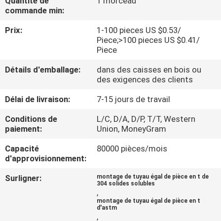
Quantité de
1 morceau
DE
commande min:
NOUS
Prix:
1-100 pieces US $0.53/
Piece;>100 pieces US $0.41/
Piece
VISITE
D'USINE
Détails d'emballage:
dans des caisses en bois ou
des exigences des clients
Délai de livraison:
7-15 jours de travail
CONTRÔLE
DE
Conditions de
L/C, D/A, D/P, T/T, Western
paiement:
Union, MoneyGram
LA
Capacité
80000 pièces/mois
QUALITÉ
d'approvisionnement:
Surligner:
montage de tuyau égal de pièce en t de
CONTACT
304 solides solubles
,
montage de tuyau égal de pièce en t
d'astm
NOUVELLES
,