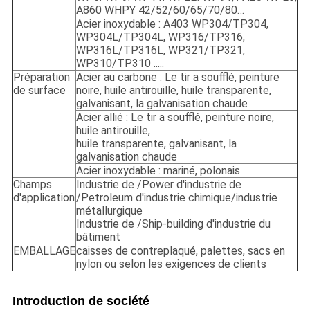
A860 WHPY 42/52/60/65/70/80…
Acier inoxydable : A403 WP304/TP304,
WP304L/TP304L, WP316/TP316,
WP316L/TP316L, WP321/TP321,
WP310/TP310 .....
Préparation
Acier au carbone : Le tir a soufflé, peinture
de surface
noire, huile antirouille, huile transparente,
galvanisant, la galvanisation chaude
Acier allié : Le tir a soufflé, peinture noire,
huile antirouille,
huile transparente, galvanisant, la
galvanisation chaude
Acier inoxydable : mariné, polonais
Champs
Industrie de /Power d'industrie de
d'application
/Petroleum d'industrie chimique/industrie
métallurgique
Industrie de /Ship-building d'industrie du
bâtiment
EMBALLAGE
caisses de contreplaqué, palettes, sacs en
nylon ou selon les exigences de clients
Introduction de société