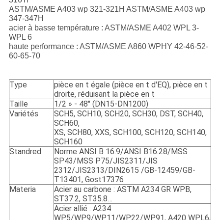
ASTM/ASME A403 wp 321-321H ASTM/ASME A403 wp
347-347H
acier à basse température : ASTM/ASME A402 WPL 3-
WPL 6
haute performance : ASTM/ASME A860 WPHY 42-46-52-
60-65-70
Type
pièce en t égale (pièce en t d'EQ), pièce en t
droite, réduisant la pièce en t
Taille
1/2 » - 48" (DN15-DN1200)
Variétés
SCH5, SCH10, SCH20, SCH30, DST, SCH40,
SCH60,
XS, SCH80, XXS, SCH100, SCH120, SCH140,
SCH160
Standred
Norme ANSI B 16.9/ANSI B16.28/MSS
SP43/MSS P75/JIS2311/JIS
2312/JIS2313/DIN2615 /GB-12459/GB-
T13401, Gost17376
Materia
Acier au carbone : ASTM A234 GR WPB,
ST37.2, ST35.8…
Acier allié : A234
WP5/WP9/WP11/WP22/WP91, A420 WPL6,