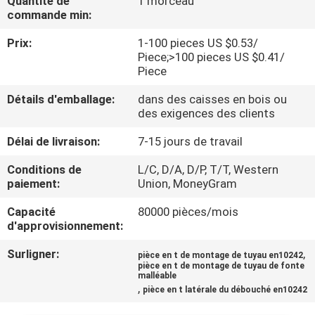
Quantité de
1 morceau
DE
commande min:
NOUS
Prix:
1-100 pieces US $0.53/
Piece;>100 pieces US $0.41/
Piece
VISITE
D'USINE
Détails d'emballage:
dans des caisses en bois ou
des exigences des clients
Délai de livraison:
7-15 jours de travail
CONTRÔLE
DE
Conditions de
L/C, D/A, D/P, T/T, Western
paiement:
Union, MoneyGram
LA
Capacité
80000 pièces/mois
QUALITÉ
d'approvisionnement:
Surligner:
,
pièce en t de montage de tuyau en10242
CONTACT
pièce en t de montage de tuyau de fonte
malléable
,
pièce en t latérale du débouché en10242
NOUVELLES