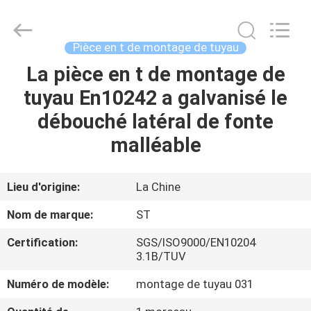
Shengtian
Pipe
Fittings
Group
Co.,
Pièce en t de montage de tuyau
Ltd..
All
La pièce en t de montage de
APERÇU
Rights
Reserved.
Developed
tuyau En10242 a galvanisé le
by
ECER
PRODUITS
débouché latéral de fonte
malléable
VIDÉOS
Lieu d'origine:
La Chine
VR
Nom de marque:
ST
SHOW
Certification:
SGS/ISO9000/EN10204
3.1B/TUV
A
Numéro de modèle:
montage de tuyau 031
PROPOS