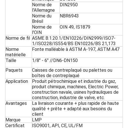
Norme de
DIN2950
l'Allemagne
Norme du
NBR6943
Brésil
Norme de
OIN 49, IS1879
l'OIN
Norme de fil
ASME B.1.20.1/EN10226/DIN2999/ISO7-
1/ISO228/IS554/BS EN10226/BS 21,173
Norme
Fonte malléable à ASTM A-197, ASTM A47
matérielle
Taille
1/8" - 6" //DN6-DN150
Paquets
Caisses de contreplaqué ou palettes ou
boîtes de contreplaqué
Application
Produit pétrochimique et industrie du gaz,
produit chimique, machines, Electric Power,
construction navale, usines hydrauliques de
construction, industrie de valve, etc.
Avantages
La livraison courante + plus rapide de haute
qualité + prête + adapté aux besoins du
client
Marque
LMP
Certificat
ISO9001, API, CE, UL/FM