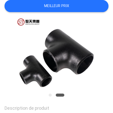
MEILLEUR PRIX
TOUS
LES
CAS
PLAN
DU
SITE
POLITIQUE
DE
CONFIDENTIALITÉ
Description de produit