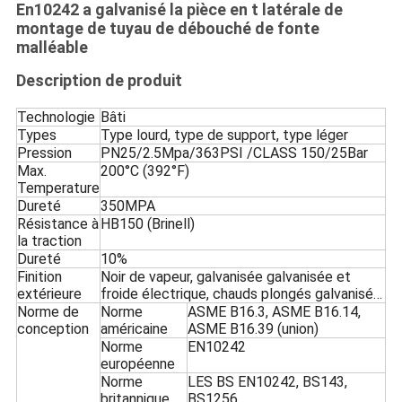
En10242 a galvanisé la pièce en t latérale de
montage de tuyau de débouché de fonte
malléable
Description de produit
Technologie
Bâti
Types
Type lourd, type de support, type léger
Pression
PN25/2.5Mpa/363PSI /CLASS 150/25Bar
Max.
200°C (392°F)
Temperature
Dureté
350MPA
Résistance à
HB150 (Brinell)
la traction
Dureté
10%
Finition
Noir de vapeur, galvanisée galvanisée et
extérieure
froide électrique, chauds plongés galvanisé…
Norme de
Norme
ASME B16.3, ASME B16.14,
conception
américaine
ASME B16.39 (union)
Norme
EN10242
européenne
Norme
LES BS EN10242, BS143,
britannique
BS1256