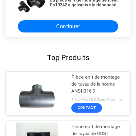
En10242 a galvanisé le débouché
latéral de fonte malléable
Continuer
Top Produits
Pièce en t de montage
de tuyau de la norme
ANSI B16.9
1-100 Piece US $5.6/ Piece；>100 Pieces US $4.2/ Piece MOQ:1 morceau
CONTACT
Pièce en t de montage
de tuyau de GOST