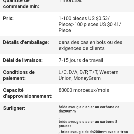
Quantité de
1 morceau
DE
commande min:
NOUS
Prix:
1-100 pieces US $0.53/
Piece;>100 pieces US $0.41/
Piece
VISITE
D'USINE
Détails d'emballage:
dans des cas en bois ou des
exigences de clients
Délai de livraison:
7-15 jours de travail
CONTRÔLE
DE
Conditions de
L/C, D/A, D/P, T/T, Western
paiement:
Union, MoneyGram
LA
Capacité
80000 morceaux/mois
QUALITÉ
d'approvisionnement:
Surligner:
bride aveugle d'acier au carbone de
CONTACT
dn200mm
,
bride aveugle d'acier au carbone 8
pouces
NOUVELLES
,
bride aveugle de dn200mm avec le trou