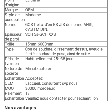
Point
La Chine
d'origine
Marque
OEM
Style de
Moderne
conception
Norme
GOST etc. d'en BS JIS de norme ANSI,
d'ASTM DIN.
Épaisseur
SCH 5s-SCH XXS
de paroi
Taille
15mm-6000mm
Type
Cou de soudure, glissement dessus, aveugle,
fileté, soudure de prise, ainsi de suite
Délai de
Habituellement 25~35 jours
livraison
Nature de
Manufacuturer
société
Échantillon
Acceptez
OEM
L'accueil, consultent svp nous
MOQ
30000 morceaux
Paiement
T/T
Échantillon
Veuillez nous contacter pour l'échantillon
Nos avantages