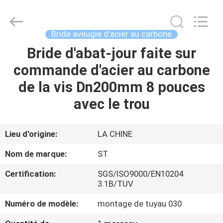
Hebei
Shengtian
Pipe
Fittings
Group
Bride aveugle d'acier au carbone
Co.,
Ltd..
All
Bride d'abat-jour faite sur
APERÇU
Rights
Reserved.
commande d'acier au carbone
Developed
by
ECER
PRODUITS
de la vis Dn200mm 8 pouces
avec le trou
VIDÉOS
Lieu d'origine:
LA CHINE
VR
Nom de marque:
ST
SHOW
Certification:
SGS/ISO9000/EN10204
3.1B/TUV
A
Numéro de modèle:
montage de tuyau 030
PROPOS