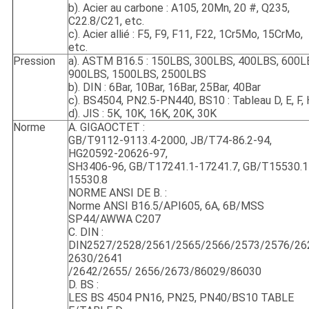
b). Acier au carbone : A105, 20Mn, 20 #, Q235,
C22.8/C21, etc.
c). Acier allié : F5, F9, F11, F22, 1Cr5Mo, 15CrMo,
etc.
Pression
a). ASTM B16.5 : 150LBS, 300LBS, 400LBS, 600L
900LBS, 1500LBS, 2500LBS
b). DIN : 6Bar, 10Bar, 16Bar, 25Bar, 40Bar
c). BS4504, PN2.5-PN440, BS10 : Tableau D, E, F, 
d). JIS : 5K, 10K, 16K, 20K, 30K
Norme
A. GIGAOCTET :
GB/T9112-9113.4-2000, JB/T74-86.2-94,
HG20592-20626-97,
SH3406-96, GB/T17241.1-17241.7, GB/T15530.1
15530.8
NORME ANSI DE B. :
Norme ANSI B16.5/API605, 6A, 6B/MSS
SP44/AWWA C207
C. DIN :
DIN2527/2528/2561/2565/2566/2573/2576/26
2630/2641
/2642/2655/ 2656/2673/86029/86030
D. BS :
LES BS 4504 PN16, PN25, PN40/BS10 TABLE