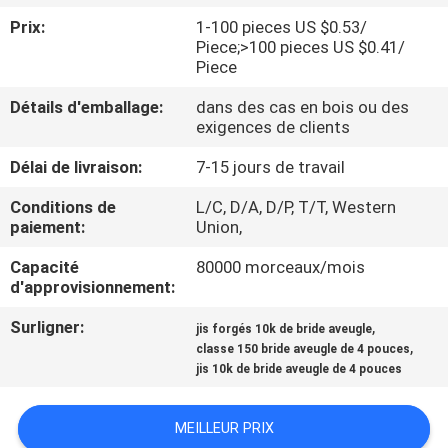
DE
Prix:
1-100 pieces US $0.53/
NOUS
Piece;>100 pieces US $0.41/
Piece
VISITE
Détails d'emballage:
dans des cas en bois ou des
exigences de clients
D'USINE
Délai de livraison:
7-15 jours de travail
CONTRÔLE
Conditions de
L/C, D/A, D/P, T/T, Western
paiement:
Union,
DE
Capacité
80000 morceaux/mois
LA
d'approvisionnement:
QUALITÉ
Surligner:
,
jis forgés 10k de bride aveugle
,
classe 150 bride aveugle de 4 pouces
CONTACT
jis 10k de bride aveugle de 4 pouces
MEILLEUR PRIX
NOUVELLES