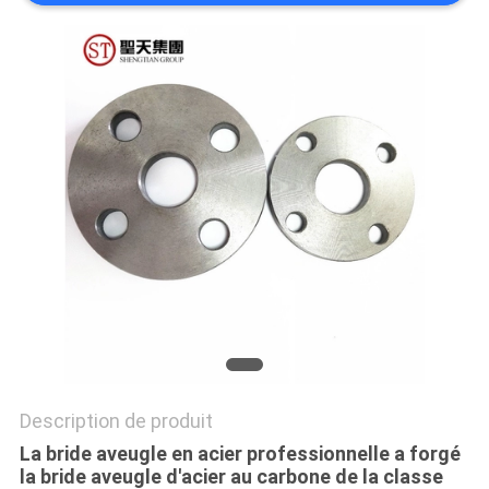
TOUS
LES
CAS
PLAN
DU
SITE
POLITIQUE
DE
CONFIDENTIALITÉ
Description de produit
La bride aveugle en acier professionnelle a forgé
la bride aveugle d'acier au carbone de la classe