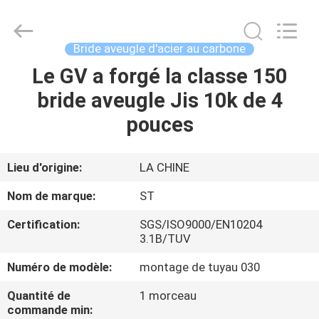
Pipe
Fittings
Group
Co.,
Ltd..
Bride aveugle d'acier au carbone
All
Rights
Reserved.
Le GV a forgé la classe 150
APERÇU
Developed
by
bride aveugle Jis 10k de 4
ECER
PRODUITS
pouces
VIDÉOS
Lieu d'origine:
LA CHINE
Nom de marque:
ST
VR
Certification:
SGS/ISO9000/EN10204
SHOW
3.1B/TUV
Numéro de modèle:
montage de tuyau 030
A
Quantité de
1 morceau
PROPOS
commande min: