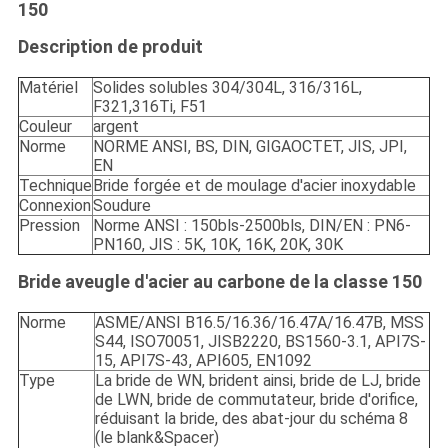
150
Description de produit
Matériel
Solides solubles 304/304L, 316/316L,
F321,316Ti, F51
Couleur
argent
Norme
NORME ANSI, BS, DIN, GIGAOCTET, JIS, JPI,
EN
Technique
Bride forgée et de moulage d'acier inoxydable
Connexion
Soudure
Pression
Norme ANSI : 150bls-2500bls, DIN/EN : PN6-
PN160, JIS : 5K, 10K, 16K, 20K, 30K
Bride aveugle d'acier au carbone de la classe 150
Norme
ASME/ANSI B16.5/16.36/16.47A/16.47B, MSS
S44, ISO70051, JISB2220, BS1560-3.1, API7S-
15, API7S-43, API605, EN1092
Type
La bride de WN, brident ainsi, bride de LJ, bride
de LWN, bride de commutateur, bride d'orifice,
réduisant la bride, des abat-jour du schéma 8
(le blank&Spacer)