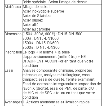
Bride spéciale : Selon l'image de dessin
Matériaux
Alliage de nickel
Acier inoxydable superbe
Acier de Stainles
Acier duplex
Acier allié
Acier au carbone
Dimension
(150#, 300#, 600#) : DN15-DN1500
900# : DN15-DN1000
1500# : DN15-DN600
2500# : D N15-DN300
Inscription
Le logo + la norme + la taille
d'approvisionnement (millimètre) + NE
CHAUFFENT AUCUN +or en tant que votre
condition
Essai
Analyse composante chimique, propriétés
mécaniques, analyse métallurgique, essai
d'impact, essai de dureté, ferrite examinant,
Essai de corrosion intergranulaire, inspection de
rayon X (droite), essai de PMI, de pinte, d'UT,
de HIC et de SSC, etc. ou en tant que votre
condition
Avantages
1. Actions abondantes et livraison rapide