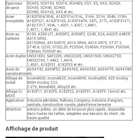
Épaisseur
SCH5S, SCH10S, SCH10, SCH40S, DST, XS, XXS, SCH20,
de paroi
SCH30, SCH40, SCH60,
SCH80, SCH160, XXS et etc.
Acier
A182F304/304L, A182F316/316L, 316H, 321H, 304H, 310H,
inoxydable
A182F321, A182F310S, A182F347H, 347L, 317L, A182F316Ti,
A182 F317, 904L, 1,4301, 1,4307, 1,4401,
1,4571, 1,4541 etc.
Acier au
A105, A350 LF1, A350IF2, A350IF3, Q345, E24, A42CP, A48CP,
carbone
A515 GR55,
A515GR60, A515GR70, A516 GR60, A516 GR70, ST37.2,
ST45.8, Q235, STEEL20, P235GH, P245GH, P250GH, P265GH,
P280GH, P295GP etc.
Acier duplex
UNS31803, SAF2205, UNS32205, UNS31500, UNS32750,
UNS32760, 1,4462, 1,4410,
1,4501, A182F51, A182F53 et etc.
Acier de
A694 F42, A694F52, A694 F60, A694 F65, A694 F70, A694 F80
canalisation
etc.
Alliage de
inconel600, inconel625, inconel690, incoloy800, 825 incoloy,
nickel
800H incoloy, C22,
C-276, Monel400, Alloy20 etc.
Alliage Cr-
A182F11, A182F5, A182F22, A182F91, A182F9, 16mo3 etc.
MOIS
Application
Industrie pétrolière, Refinery Company, industrie d'engrais,
centrale, construction navale, plate-forme terrestre
Attention
actions prêtes, un délai de livraison plus rapide ; disponible
dans toutes les tailles, adaptées aux besoins du client ; de
haute qualité
Affichage de produit