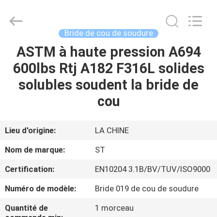
Pipe
Fittings
Group
Co.,
Ltd..
Bride de cou de soudure
All
Rights
ASTM à haute pression A694
APERÇU
Reserved.
Developed
by
600lbs Rtj A182 F316L solides
ECER
PRODUITS
solubles soudent la bride de
cou
VIDÉOS
Lieu d'origine:
LA CHINE
VR
Nom de marque:
ST
SHOW
Certification:
EN10204 3.1B/BV/TUV/ISO9000
A
Numéro de modèle:
Bride 019 de cou de soudure
PROPOS
Quantité de
1 morceau