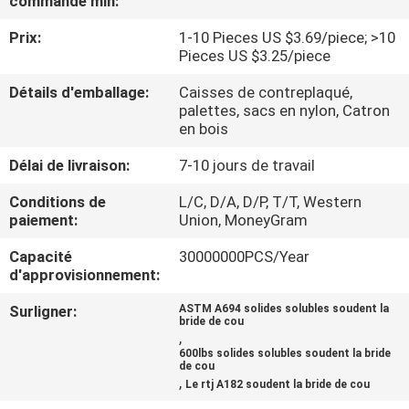
commande min:
DE
Prix:
1-10 Pieces US $3.69/piece; >10
NOUS
Pieces US $3.25/piece
Détails d'emballage:
Caisses de contreplaqué,
VISITE
palettes, sacs en nylon, Catron
D'USINE
en bois
Délai de livraison:
7-10 jours de travail
CONTRÔLE
Conditions de
L/C, D/A, D/P, T/T, Western
DE
paiement:
Union, MoneyGram
LA
Capacité
30000000PCS/Year
d'approvisionnement:
QUALITÉ
Surligner:
ASTM A694 solides solubles soudent la
bride de cou
,
CONTACT
600lbs solides solubles soudent la bride
de cou
,
Le rtj A182 soudent la bride de cou
NOUVELLES