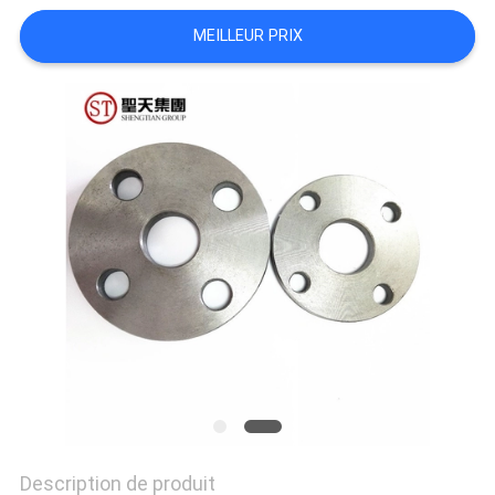
MEILLEUR PRIX
TOUS
LES
CAS
PLAN
DU
SITE
POLITIQUE
DE
CONFIDENTIALITÉ
Description de produit