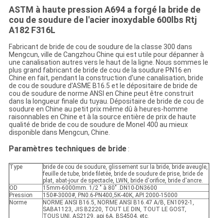
ASTM à haute pression A694 a forgé la bride de
cou de soudure de l'acier inoxydable 600lbs Rtj
A182 F316L
Fabricant de bride de cou de soudure de la classe 300 dans
Mengcun, ville de Cangzhou Chine qui est utile pour dépanner à
une canalisation autres vers le haut de la ligne. Nous sommes le
plus grand fabricant de bride de cou de la soudure PN16 en
Chine en fait, pendant la construction d'une canalisation, bride
de cou de soudure d'ASME B16.5 et le dépositaire de bride de
cou de soudure de norme ANSI en Chine peut être construit
dans la longueur finale du tuyau. Dépositaire de bride de cou de
soudure en Chine au petit prix même dû à heures-homme
raisonnables en Chine et à la source entière de prix de haute
qualité de bride de cou de soudure de Monel 400 au mieux
disponible dans Mengcun, Chine.
Paramètres techniques de bride
:
Type
bride de cou de soudure, glissement sur la bride, bride aveugle,
feuille de tube, bride filetée, bride de soudure de prise, bride de
plat, abat-jour de spectacle, LWN, bride d'orifice, bride d'ancre.
OD
15mm-6000mm. 1/2 " à 80" .DN10-DN3600
Pression
150#-3000#, PN0.6-PN400,5K-40K, API 2000-15000
Norme
NORME ANSI B16.5, NORME ANSI B16.47 A/B, EN1092-1,
SABA1123, JIS B2220, TOUT LE DIN, TOUT LE GOST,
TOUS UNI, AS2129, api 6A, BS4504, etc.