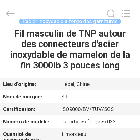
Pipe
Fittings
Group
Co.,
Ltd..
L'acier inoxydable a forgé des garnitures
All
Rights
Fil masculin de TNP autour
APERÇU
Reserved.
Developed
by
des connecteurs d'acier
ECER
PRODUITS
inoxydable de mamelon de la
fin 3000lb 3 pouces long
VIDÉOS
Lieu d'origine:
Hebei, Chine
VR
Nom de marque:
ST
SHOW
Certification:
ISO9000/BV/TUV/SGS
A
Numéro de modèle:
Garnitures forgées 033
PROPOS
Quantité de
1 morceau