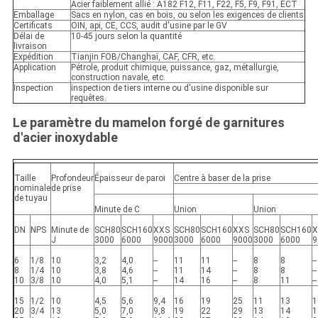
Acier faiblement allié : A182 F12, F11, F22, F5, F9, F91, ECT
Emballage
Sacs en nylon, cas en bois, ou selon les exigences de clients
Certificats
OIN, api, CE, CCS, audit d'usine par le GV
Délai de
10-45 jours selon la quantité
livraison
Expédition
Tianjin FOB/Changhaï, CAF, CFR, etc.
Application
Pétrole, produit chimique, puissance, gaz, métallurgie,
construction navale, etc.
Inspection
inspection de tiers interne ou d'usine disponible sur
requêtes.
Le paramètre du mamelon forgé de garnitures
d'acier inoxydable
Taille
Profondeur
Épaisseur de paroi
Centre à baser de la prise
nominale
de prise
de tuyau
Minute de C
Union
Union
DN
NPS
Minute de
SCH80
SCH160
XXS
SCH80
SCH160
XXS
SCH80
SCH160
X
J
3000
6000
9000
3000
6000
9000
3000
6000
9
6
1/8
10
3,2
4,0
--
11
11
--
8
8
--
8
1/4
10
3,8
4,6
--
11
14
--
8
8
--
10
3/8
10
4,0
5,1
--
14
16
--
8
11
--
15
1/2
10
4,5
5,6
9,4
16
19
25
11
13
1
20
3/4
13
5,0
7,0
9,8
19
22
29
13
14
1