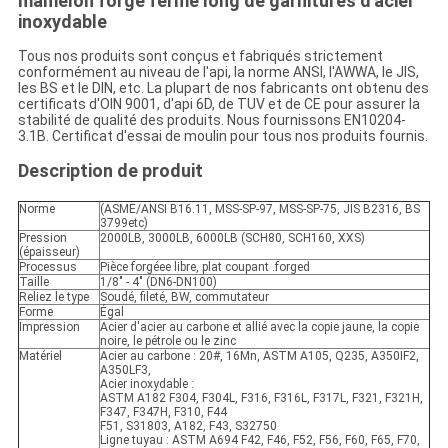
mamelon forgé fermé long de garnitures d'acier
inoxydable
Tous nos produits sont conçus et fabriqués strictement
conformément au niveau de l'api, la norme ANSI, l'AWWA, le JIS,
les BS et le DIN, etc. La plupart de nos fabricants ont obtenu des
certificats d'OIN 9001, d'api 6D, de TUV et de CE pour assurer la
stabilité de qualité des produits. Nous fournissons EN10204-
3.1B. Certificat d'essai de moulin pour tous nos produits fournis.
Description de produit
Norme
(ASME/ANSI B16.11, MSS-SP-97, MSS-SP-75, JIS B2316, BS
3799etc)
Pression
2000LB, 3000LB, 6000LB (SCH80, SCH160, XXS)
(épaisseur)
Processus
Pièce forgéee libre, plat coupant .forged
Taille
1/8" - 4" (DN6-DN100)
Reliez le type
Soudé, fileté, BW, commutateur
Forme
Égal
Impression
Acier d'acier au carbone et allié avec la copie jaune, la copie
noire, le pétrole ou le zinc
Matériel
Acier au carbone : 20#, 16Mn, ASTM A105, Q235, A350IF2,
A350LF3,
Acier inoxydable :
ASTM A182 F304, F304L, F316, F316L, F317L, F321, F321H,
F347, F347H, F310, F44
F51, S31803, A182, F43, S32750
Ligne tuyau : ASTM A694 F42, F46, F52, F56, F60, F65, F70,