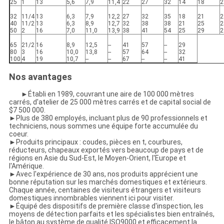
25
1
13
5,6
7,9
11,4
22
27
32
14
18
2
32
11/4
13
6,3
7,9
12,2
27
32
35
18
21
2
40
11/2
13
6,3
8,9
12,7
32
38
38
21
25
2
50
2
16
7,0
11,0
13,9
38
41
54
25
29
2
65
21/2
16
8,9
12,5
--
41
57
--
29
80
3
16
10,0
13,8
--
57
64
--
32
100
4
19
10,7
--
--
67
--
--
41
Nos avantages
►Établi en 1989, couvrant une aire de 100 000 mètres
carrés, d'atelier de 25 000 mètres carrés et de capital social de
$7 500 000.
►Plus de 380 employés, incluant plus de 90 professionnels et
techniciens, nous sommes une équipe forte accumulée du
coeur.
►Produits principaux : coudes, pièces en t, courbures,
réducteurs, chapeaux exportés vers beaucoup de pays et de
régions en Asie du Sud-Est, le Moyen-Orient, l'Europe et
l'Amérique.
►Avec l'expérience de 30 ans, nos produits apprécient une
bonne réputation sur les marchés domestiques et extérieurs.
Chaque année, centaines de visiteurs étrangers et visiteurs
domestiques innombrables viennent ici pour visiter.
►Équipé des dispositifs de première classe d'inspection, les
moyens de détection parfaits et les spécialistes bien entraînés,
le bâton au système de qualité ISO9000 et efficacement la