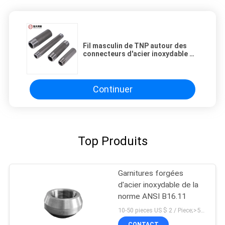
Fil masculin de TNP autour des
connecteurs d'acier inoxydable de
mamelon de la fin 3000lb 3 pouces
long
Continuer
Top Produits
Garnitures forgées
d'acier inoxydable de la
norme ANSI B16.11
10-50 pieces US $ 2 / Piece;>50 pieces US $ 1/ Piece MOQ:10 morceaux
CONTACT