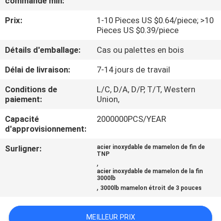
commande min:
DE
Prix:
1-10 Pieces US $0.64/piece; >10
NOUS
Pieces US $0.39/piece
Détails d'emballage:
Cas ou palettes en bois
VISITE
D'USINE
Délai de livraison:
7-14 jours de travail
Conditions de
L/C, D/A, D/P, T/T, Western
paiement:
Union,
CONTRÔLE
DE
Capacité
2000000PCS/YEAR
d'approvisionnement:
LA
Surligner:
acier inoxydable de mamelon de fin de
QUALITÉ
TNP
,
acier inoxydable de mamelon de la fin
3000lb
CONTACT
,
3000lb mamelon étroit de 3 pouces
NOUVELLES
MEILLEUR PRIX