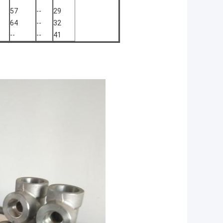
57
--
29
64
--
32
--
--
41