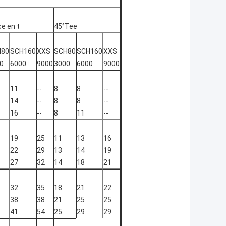
ce en t
45°Tee
H80
SCH160
XXS
SCH80
SCH160
XXS
0
6000
9000
3000
6000
9000
11
--
8
8
--
14
--
8
8
--
16
--
8
11
--
19
25
11
13
16
22
29
13
14
19
27
32
14
18
21
32
35
18
21
22
38
38
21
25
25
41
54
25
29
29