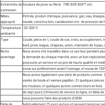
Extrémités de
Soudure de prise ou fileté : TNP, BSP, BSPT etc.
connexion
Milieu
Pétrole, produit chimique, puissance, gaz, eau, linepip
approprié
navale, construction, canalisation etc. de pression de 
Température
-20-300 ℃
ambiante
Type :
Coude, pièce en t, coude de rue, croix, accouplement,
baril, prise, bague, chapeau, union, mamelon de tuyau,
Notre
Nous avons été travaillés dans ce secteur pendant pl
avantage
la demande du chaque marché, avec un bon replutation
poursuite un service et un prix de haute qualité et meil
essai sur prélèvement avant l'usinage, et essai de 100
Nous avons également une série de produits comme : br
vavles de boule et vannes papillon ; Et quelques pièces
vis moulues, et quelques autres connecteurs en bois.
de sept jours/24 heures de service en ligne, et délai de l
nous pouvons faire des produits d'OEM
Délai de
habituellement 25 jours autour et peuvent négocier sel