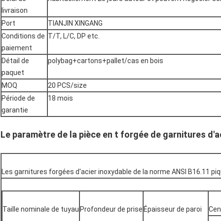
livraison
Port
TIANJIN XINGANG
Conditions de
T/T, L/C, DP etc.
paiement
Détail de
polybag+cartons+pallet/cas en bois
paquet
MOQ
20 PCS/size
Période de
18 mois
garantie
Le paramètre de la pièce en t forgée de garnitures d'a
Les garnitures forgées d'acier inoxydable de la norme ANSI B16.11 piq
Taille nominale de tuyau
Profondeur de prise
Épaisseur de paroi
Cen