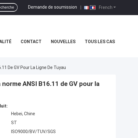
Demande de soumission
|
French
cherche
ALITÉ
CONTACT
NOUVELLES
TOUS LES CAS
6.11 De GV Pour La Ligne De Tuyau
la norme ANSI B16.11 de GV pour la
uit:
Hebei, Chine
ST
ISO9000/BV/TUV/SGS