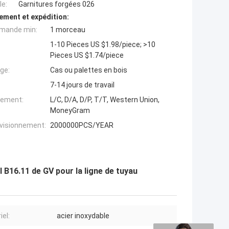
e:
Garnitures forgées 026
ement et expédition:
mande min:
1 morceau
1-10 Pieces US $1.98/piece; >10
Pieces US $1.74/piece
ge:
Cas ou palettes en bois
7-14 jours de travail
iement:
L/C, D/A, D/P, T/T, Western Union,
MoneyGram
ovisionnement:
2000000PCS/YEAR
I B16.11 de GV pour la ligne de tuyau
iel:
acier inoxydable