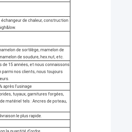
e, échangeur de chaleur, construction
high&low.
 mamelon de sortilège, mamelon de
 mamelon de soudure, hex.nut, etc.
us de 15 années, et nous connaissons
 parmi nos clients, nous toujours
leurs.
% après l'usinage
ides, tuyaux, garnitures forgées,
 de matériel tels : Ancres de poteau,
ivraison le plus rapide.
on la quantité d'ordre