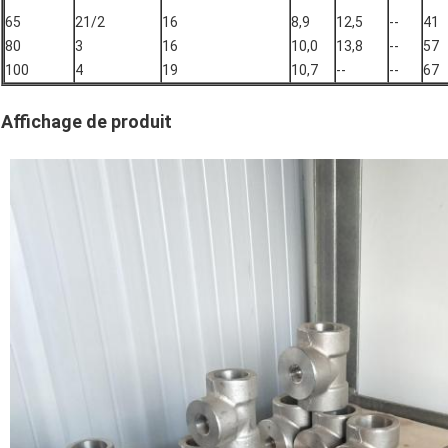
65
21/2
16
8,9
12,5
--
41
80
3
16
10,0
13,8
--
57
100
4
19
10,7
--
--
67
Affichage de produit