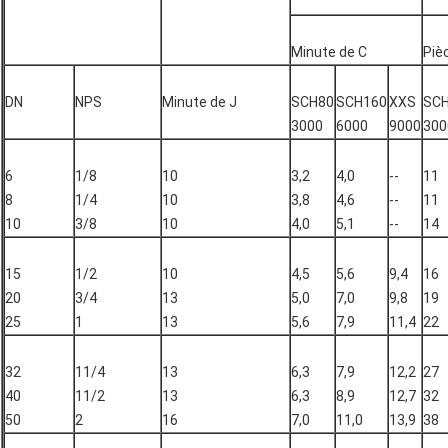
Minute de C
Piè
DN
NPS
Minute de J
SCH80
SCH160
XXS
SC
3000
6000
9000
300
6
1/8
10
3,2
4,0
--
11
8
1/4
10
3,8
4,6
--
11
10
3/8
10
4,0
5,1
--
14
15
1/2
10
4,5
5,6
9,4
16
20
3/4
13
5,0
7,0
9,8
19
25
1
13
5,6
7,9
11,4
22
32
11/4
13
6,3
7,9
12,2
27
40
11/2
13
6,3
8,9
12,7
32
50
2
16
7,0
11,0
13,9
38