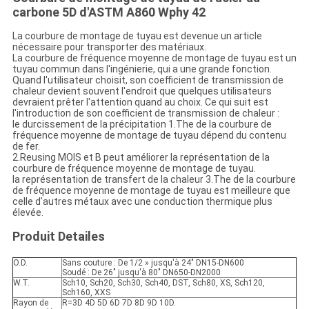
carbone 5D d'ASTM A860 Wphy 42
La courbure de montage de tuyau est devenue un article
nécessaire pour transporter des matériaux.
La courbure de fréquence moyenne de montage de tuyau est un
tuyau commun dans l'ingénierie, qui a une grande fonction.
Quand l'utilisateur choisit, son coefficient de transmission de
chaleur devient souvent l'endroit que quelques utilisateurs
devraient prêter l'attention quand au choix. Ce qui suit est
l'introduction de son coefficient de transmission de chaleur :
le durcissement de la précipitation 1.The de la courbure de
fréquence moyenne de montage de tuyau dépend du contenu
de fer.
2.Reusing MOIS et B peut améliorer la représentation de la
courbure de fréquence moyenne de montage de tuyau.
la représentation de transfert de la chaleur 3.The de la courbure
de fréquence moyenne de montage de tuyau est meilleure que
celle d'autres métaux avec une conduction thermique plus
élevée.
Produit Detailes
O.D.
Sans couture : De 1/2 » jusqu'à 24" DN15-DN600
Soudé : De 26" jusqu'à 80" DN650-DN2000
W.T.
Sch10, Sch20, Sch30, Sch40, DST, Sch80, XS, Sch120,
Sch160, XXS
Rayon de
R=3D 4D 5D 6D 7D 8D 9D 10D.