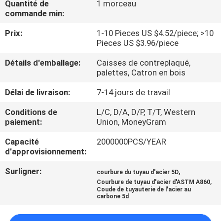
Quantité de
1 morceau
DE
commande min:
NOUS
Prix:
1-10 Pieces US $4.52/piece; >10
Pieces US $3.96/piece
VISITE
Détails d'emballage:
Caisses de contreplaqué,
D'USINE
palettes, Catron en bois
Délai de livraison:
7-14 jours de travail
CONTRÔLE
Conditions de
L/C, D/A, D/P, T/T, Western
DE
paiement:
Union, MoneyGram
LA
Capacité
2000000PCS/YEAR
QUALITÉ
d'approvisionnement:
Surligner:
,
courbure du tuyau d'acier 5D
,
CONTACT
Courbure de tuyau d'acier d'ASTM A860
Coude de tuyauterie de l'acier au
carbone 5d
NOUVELLES