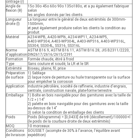
cintrage (r)
Angle de
15o 30o 45o 60o 90o 135o180o, et a pu également fabriquer
flexion (θ)
selon
les angles donnés par les clients.
Longueur
La longueur entre le général de deux extrémités de 300mm-
droite (l)
1500mm,
et peut également produire selon les clients la condition au
produit.
Matériel
A234-WPB, A420-WPl6, A234-WP11, A234-WP5,
A403-WP304, A403-WP304L, A403-WP316, A403-WP316L,
SS304, SS304L, SS316, SS316L
Norme
ASTM B16.9, ASTM B16.11, ASTM B16.28, JIS B2311/2220,
d'application
DIN2617/2616/2615/2391
Formation
Formée chaude, étiré à froid
Type
Sans couture et soudé, la LR et le SR
Extrémité
Biseau, plaine, fil, prise
Préparation
1) Sablage
de surface
2) laque noire de peinture ou huile transparente sur la surface
pour empêcher la corrosion
Application
Industrie pétrolière, société de raffinerie, industrie d'engrais,
centrale, construction navale, plate-forme terrestre.
Emballage
1) Boîte en bois navigable pour des garnitures avec la taille de
1/2 » | 14"
2) palette en bois navigable pour des garnitures avec la taille
au-dessus de 14"
3) selon la condition de emballage des clients
Poids
Poids (kilogramme) = [0,0433] de trθ (décollement)/100000+l
(le poids de la courbure droite de deux extrémités)
MOQ
10 morceaux
Conditions
GOUSSET (acompte de 30% à l'avance, l'équilibre avant
de livraison
expédition)