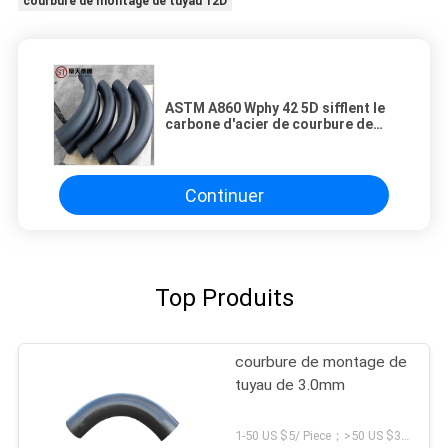
courbure de montage de tuyau 12D
ASTM A860 Wphy 42 5D sifflent le
carbone d'acier de courbure de
montage
Continuer
Top Produits
courbure de montage de
tuyau de 3.0mm
1-50 US $5/ Piece；>50 US $3/ Piece MOQ:5 morceaux