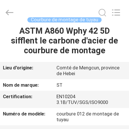
Shengtian
Pipe
Fittings
Group
Co.,
Courbure de montage de tuyau
Ltd..
All
ASTM A860 Wphy 42 5D
APERÇU
Rights
Reserved.
Developed
sifflent le carbone d'acier de
by
ECER
PRODUITS
courbure de montage
VIDÉOS
Lieu d'origine:
Comté de Mengcun, province
de Hebei
VR
Nom de marque:
ST
SHOW
Certification:
EN10204
3.1B/TUV/SGS/ISO9000
A
Numéro de modèle:
courbure 012 de montage de
tuyau
PROPOS