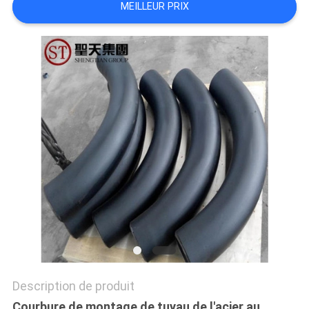
MEILLEUR PRIX
TOUS
LES
CAS
PLAN
DU
SITE
POLITIQUE
DE
CONFIDENTIALITÉ
Description de produit
Courbure de montage de tuyau de l'acier au