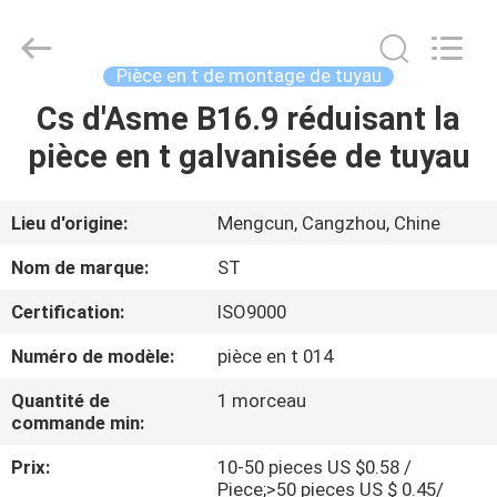
Shengtian
Pipe
Fittings
Group
Co.,
Pièce en t de montage de tuyau
Ltd..
All
Rights
Cs d'Asme B16.9 réduisant la
APERÇU
Reserved.
Developed
pièce en t galvanisée de tuyau
by
ECER
PRODUITS
Lieu d'origine:
Mengcun, Cangzhou, Chine
VIDÉOS
Nom de marque:
ST
Certification:
ISO9000
VR
Numéro de modèle:
pièce en t 014
SHOW
Quantité de
1 morceau
commande min:
A
Prix:
10-50 pieces US $0.58 /
PROPOS
Piece;>50 pieces US $ 0.45/