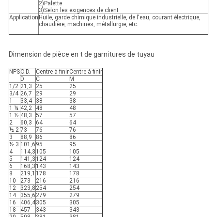
:
2)Palette
3)Selon les exigences de client
Application
Huile, garde chimique industrielle, de l'eau, courant électrique,
:
chaudière, machines, métallurgie, etc.
Dimension de pièce en t de garnitures de tuyau
NPS
O.D.
Centre à finir
Centre à finir
D
C
M
1/2
21,3
25
25
3/4
26,7
29
29
1
33,4
38
38
1 ¼
42,2
48
48
1 ½
48,3
57
57
2
60,3
64
64
½ 2
73
76
76
3
88,9
86
86
½ 3
101,6
95
95
4
114,3
105
105
5
141,3
124
124
6
168,3
143
143
8
219,1
178
178
10
273
216
216
12
323,8
254
254
14
355,6
279
279
16
406,4
305
305
18
457
343
343