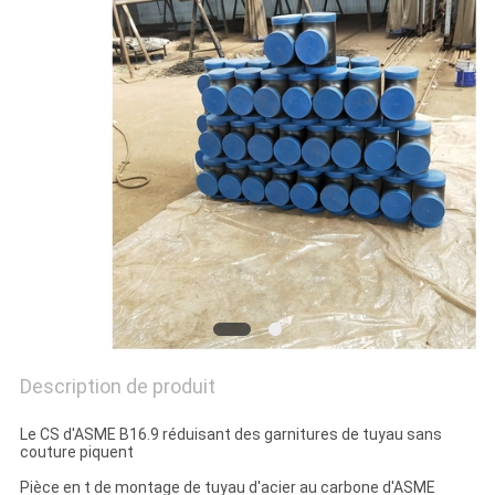
TOUS
LES
CAS
PLAN
DU
SITE
POLITIQUE
DE
Description de produit
CONFIDENTIALITÉ
Le CS d'ASME B16.9 réduisant des garnitures de tuyau sans
couture piquent
Pièce en t de montage de tuyau d'acier au carbone d'ASME