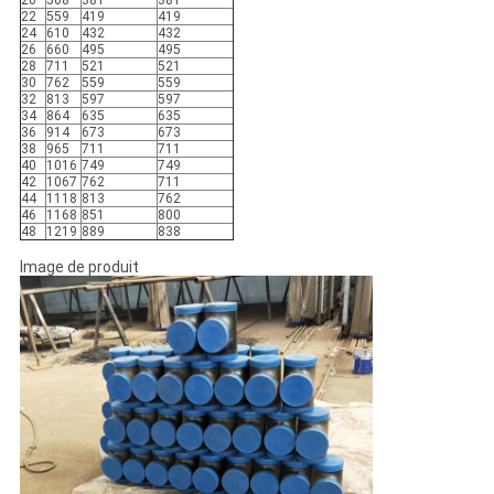
20
508
381
381
22
559
419
419
24
610
432
432
26
660
495
495
28
711
521
521
30
762
559
559
32
813
597
597
34
864
635
635
36
914
673
673
38
965
711
711
40
1016
749
749
42
1067
762
711
44
1118
813
762
46
1168
851
800
48
1219
889
838
Image de produit