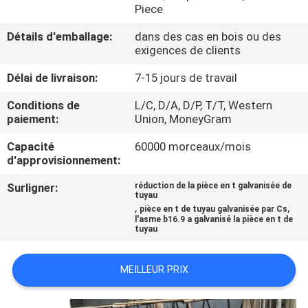
DE
Piece
NOUS
Détails d'emballage:
dans des cas en bois ou des
exigences de clients
VISITE
Délai de livraison:
7-15 jours de travail
D'USINE
Conditions de
L/C, D/A, D/P, T/T, Western
paiement:
Union, MoneyGram
CONTRÔLE
Capacité
60000 morceaux/mois
d'approvisionnement:
DE
LA
Surligner:
réduction de la pièce en t galvanisée de
tuyau
,
,
QUALITÉ
pièce en t de tuyau galvanisée par Cs
l'asme b16.9 a galvanisé la pièce en t de
tuyau
CONTACT
MEILLEUR PRIX
NOUVELLES