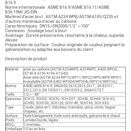
B16.9
Norme internationale : ASME B16.9/ASME B16.11/ASME
B36.19M/JIS/DIN
Matériel d'acier brut : ASTM A234 WPB/ASTM A105/Q235 et
d'autres matériaux d'acier au carbone
Caractéristiques : DN15~DN2000/1/2 ' ~100"
Connexion : Soudage bout à bout
Avantage : Dureté préservative, résistante à la chaleur, superbe
élevée
Préparation de surface : Couleur originale de couleur peignant la
galvanisation ou adaptée aux besoins du client
Description de produit
Matériel :
acier au carbone (ASTM A234WPS, A234WPC, A420 WPL6),
(ST45.8 A105 A106 STG42)
Acier allié (ASTM A234 WP12/WP11/WP22/WP5/WP9/WP91)
Inoxydable (ASTM A403 WP304/WP304L/WP316/WP316L)
Norme :
ASME/ANSI B16.9, DIN2650,2615,2616,2617, JIS B2311,
2312,2313, EN 10253-11, EN10253-2, GIGAOCTET
Taille :
1/2 » - 48"
Épaisseur :
SCH10, SCH20, SCH30, SCH DST, SCH40, SCH60, SCH XS,
SCH80, SCH100, SCH120, SCH140, SCH160, SCH XXS
Type :
Coude, pièce en t, réducteur, mamelon, prise, union, bague,
chapeau, etc.
Surface :
Huile transparente, huile noire antirouille, galvanisée à chaud
Poids :
Lumière lourde, légère
MOQ :
1 morceau
Emballage
1)Cas en bois