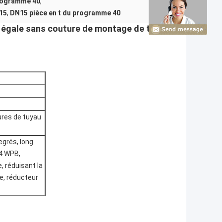
programme 40
,
15
,
DN15 pièce en t du programme 40
 t égale sans couture de montage de tuyau
ures de tuyau
egrés, long
34 WPB,
, réduisant la
e, réducteur