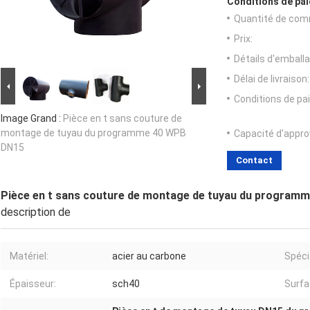
Conditions de pai
Quantité de com
Prix:
Détails d'emballa
Délai de livraison:
Conditions de pa
Image Grand :
Pièce en t sans couture de
montage de tuyau du programme 40 WPB
Capacité d'appr
DN15
Contact
Pièce en t sans couture de montage de tuyau du program
description de
Matériel:
acier au carbone
Spéci
Épaisseur:
sch40
Surfa