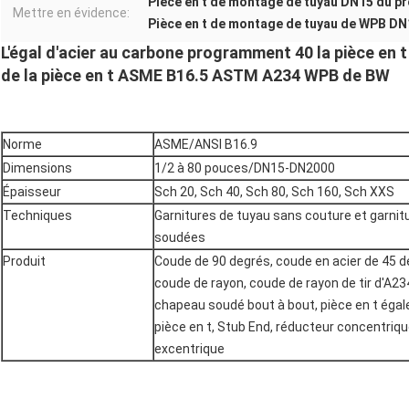
Pièce en t de montage de tuyau DN15 du 
Mettre en évidence:
Pièce en t de montage de tuyau de WPB DN
L'égal d'acier au carbone programment 40 la pièce en
de la pièce en t ASME B16.5 ASTM A234 WPB de BW
Norme
ASME/ANSI B16.9
Dimensions
1/2 à 80 pouces/DN15-DN2000
Épaisseur
Sch 20, Sch 40, Sch 80, Sch 160, Sch XXS
Techniques
Garnitures de tuyau sans couture et garnit
soudées
Produit
Coude de 90 degrés, coude en acier de 45 d
coude de rayon, coude de rayon de tir d'A2
chapeau soudé bout à bout, pièce en t égale
pièce en t, Stub End, réducteur concentriqu
excentrique