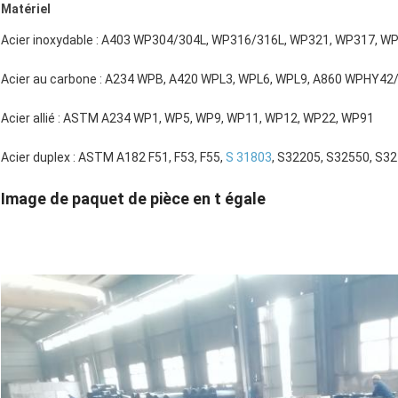
Matériel
Acier inoxydable : A403 WP304/304L, WP316/316L, WP321, WP317, W
Acier au carbone : A234 WPB, A420 WPL3, WPL6, WPL9, A860 WPHY42
Acier allié : ASTM A234 WP1, WP5, WP9, WP11, WP12, WP22, WP91
Acier duplex : ASTM A182 F51, F53, F55,
S 31803
, S32205, S32550, S3
Image de paquet de pièce en t égale