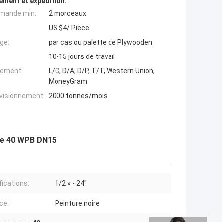
ement et expédition:
mande min:
2 morceaux
US $4/ Piece
ge:
par cas ou palette de Plywooden
10-15 jours de travail
iement:
L/C, D/A, D/P, T/T, Western Union,
MoneyGram
ovisionnement:
2000 tonnes/mois
me 40 WPB DN15
fications:
1/2 » - 24"
ce:
Peinture noire