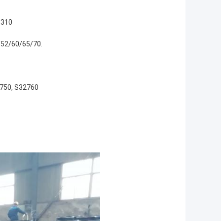
P310
/52/60/65/70.
2750, S32760