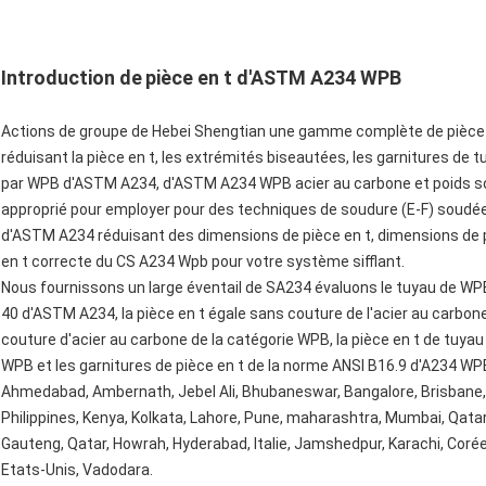
Introduction de
pièce en t d'ASTM A234 WPB
Actions de groupe de Hebei Shengtian une gamme complète de pièce 
réduisant la pièce en t, les extrémités biseautées, les garnitures de t
par WPB d'ASTM A234, d'ASTM A234 WPB acier au carbone et poids so
approprié pour employer pour des techniques de soudure (E-F) soudées
d'ASTM A234 réduisant des dimensions de pièce en t, dimensions de p
en t correcte du CS A234 Wpb pour votre système sifflant.
Nous fournissons un large éventail de SA234 évaluons le tuyau de WPB 
40 d'ASTM A234, la pièce en t égale sans couture de l'acier au carbo
couture d'acier au carbone de la catégorie WPB, la pièce en t de tuy
WPB et les garnitures de pièce en t de la norme ANSI B16.9 d'A234 WPB
Ahmedabad, Ambernath, Jebel Ali, Bhubaneswar, Bangalore, Brisbane, 
Philippines, Kenya, Kolkata, Lahore, Pune, maharashtra, Mumbai, Qatar, 
Gauteng, Qatar, Howrah, Hyderabad, Italie, Jamshedpur, Karachi, Corée
Etats-Unis, Vadodara.