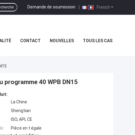
Demande de soumission
|
French
cherche
ALITÉ
CONTACT
NOUVELLES
TOUS LES CAS
DN15
 du programme 40 WPB DN15
uit:
La Chine
Shengtian
ISO, API, CE
e:
Pièce en t égale