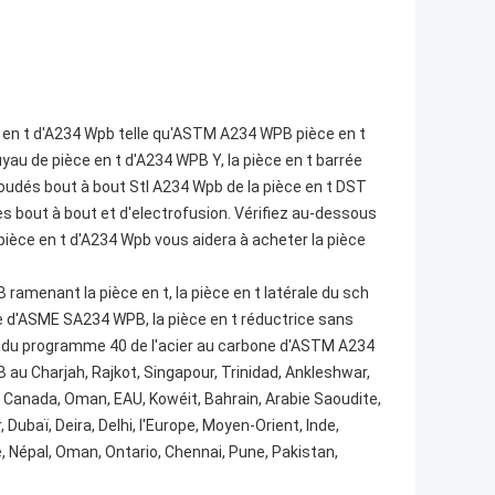
en t d'A234 Wpb telle qu'ASTM A234 WPB pièce en t
uyau de pièce en t d'A234 WPB Y, la pièce en t barrée
udés bout à bout Stl A234 Wpb de la pièce en t DST
 bout à bout et d'electrofusion. Vérifiez au-dessous
ièce en t d'A234 Wpb vous aidera à acheter la pièce
ramenant la pièce en t, la pièce en t latérale du sch
ne d'ASME SA234 WPB, la pièce en t réductrice sans
au du programme 40 de l'acier au carbone d'ASTM A234
 au Charjah, Rajkot, Singapour, Trinidad, Ankleshwar,
Canada, Oman, EAU, Kowéit, Bahrain, Arabie Saoudite,
Dubaï, Deira, Delhi, l'Europe, Moyen-Orient, Inde,
, Népal, Oman, Ontario, Chennai, Pune, Pakistan,