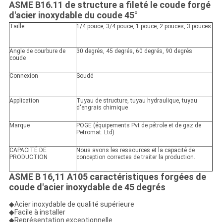
ASME B16.11 de structure a fileté le coude forgé
d'acier inoxydable du coude 45°
Taille
1/4 pouce, 3/4 pouce, 1 pouce, 2 pouces, 3 pouces
Angle de courbure de
30 degrés, 45 degrés, 60 degrés, 90 degrés
coude
Connexion
Soudé
Application
Tuyau de structure, tuyau hydraulique, tuyau
d'engrais chimique
Marque
POGE (équipements Pvt de pétrole et de gaz de
Petromat. Ltd)
CAPACITÉ DE
Nous avons les ressources et la capacité de
PRODUCTION
conception correctes de traiter la production.
ASME B 16,11 A105 caractéristiques forgées de
coude d'acier inoxydable de 45 degrés
◆Acier inoxydable de qualité supérieure
◆Facile à installer
◆Représentation exceptionnelle