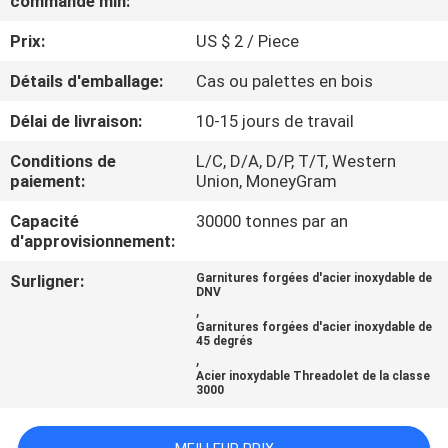
commande min:
DE
Prix:
US $ 2 / Piece
NOUS
Détails d'emballage:
Cas ou palettes en bois
VISITE
Délai de livraison:
10-15 jours de travail
D'USINE
Conditions de
L/C, D/A, D/P, T/T, Western
paiement:
Union, MoneyGram
CONTRÔLE
Capacité
30000 tonnes par an
DE
d'approvisionnement:
LA
Surligner:
Garnitures forgées d'acier inoxydable de
DNV
QUALITÉ
,
Garnitures forgées d'acier inoxydable de
45 degrés
,
CONTACT
Acier inoxydable Threadolet de la classe
3000
NOUVELLES