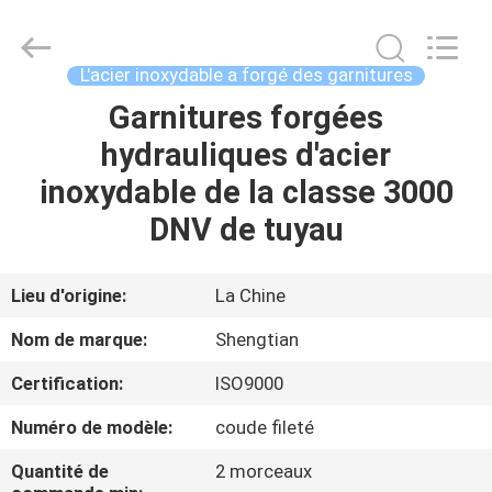
Pipe
Fittings
Group
Co.,
Ltd..
L'acier inoxydable a forgé des garnitures
All
Rights
Reserved.
Garnitures forgées
APERÇU
Developed
by
hydrauliques d'acier
ECER
PRODUITS
inoxydable de la classe 3000
DNV de tuyau
VIDÉOS
Lieu d'origine:
La Chine
VR
Nom de marque:
Shengtian
SHOW
Certification:
ISO9000
A
Numéro de modèle:
coude fileté
PROPOS
Quantité de
2 morceaux