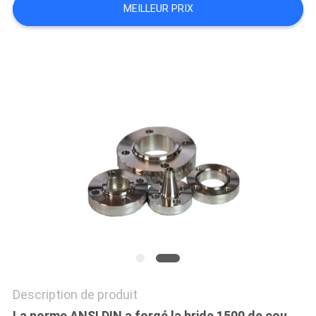
MEILLEUR PRIX
TOUS
LES
CAS
PLAN
DU
SITE
POLITIQUE
DE
CONFIDENTIALITÉ
Description de produit
La norme ANSI DIN a forgé la bride 1500 de cou