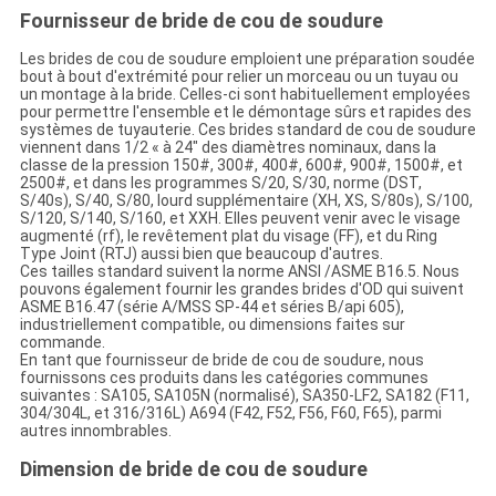
Fournisseur de bride de cou de soudure
Les brides de cou de soudure emploient une préparation soudée
bout à bout d'extrémité pour relier un morceau ou un tuyau ou
un montage à la bride. Celles-ci sont habituellement employées
pour permettre l'ensemble et le démontage sûrs et rapides des
systèmes de tuyauterie. Ces brides standard de cou de soudure
viennent dans 1/2 « à 24" des diamètres nominaux, dans la
classe de la pression 150#, 300#, 400#, 600#, 900#, 1500#, et
2500#, et dans les programmes S/20, S/30, norme (DST,
S/40s), S/40, S/80, lourd supplémentaire (XH, XS, S/80s), S/100,
S/120, S/140, S/160, et XXH. Elles peuvent venir avec le visage
augmenté (rf), le revêtement plat du visage (FF), et du Ring
Type Joint (RTJ) aussi bien que beaucoup d'autres.
Ces tailles standard suivent la norme ANSI /ASME B16.5. Nous
pouvons également fournir les grandes brides d'OD qui suivent
ASME B16.47 (série A/MSS SP-44 et séries B/api 605),
industriellement compatible, ou dimensions faites sur
commande.
En tant que fournisseur de bride de cou de soudure, nous
fournissons ces produits dans les catégories communes
suivantes : SA105, SA105N (normalisé), SA350-LF2, SA182 (F11,
304/304L, et 316/316L) A694 (F42, F52, F56, F60, F65), parmi
autres innombrables.
Dimension de bride de cou de soudure