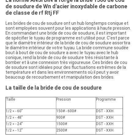
de soudure de Wn d'acier inoxydable de carbone
de classe de rf Rtj FF
Les brides de cou de soudure ont un hub longtemps conique et
sont employées souvent pour les applications à haute pression.
En commandant une bride de cou de soudure, il est important
de spécifier le tuyau de programme est utilisé pour. C'est parce
que le diamètre intérieur de la bride de cou de soudure assortira
le diamètre intérieur de votre tuyau. La bride commune soudée
bout à bout de cou de soudure a avec le tuyau avec le hub
conique, rend la bride de cou de soudure très résistante à
bomber et à une connexion très vigoureuse. Ces brides de cou
de soudure sont idéales pour des fluctuations extrêmes de la
température et dans les environnements où il peut y avoir
beaucoup de recourbement et manipulation des brides.
La taille de la bride de cou de soudure
Taille
Pression
Programme
1/2 » - 60"
150# - 600#
DST - XXH
1/2 » - 48"
900#
DST - XXH
1/2 » - 24"
1500#
DST - XXH
1/2 » - 12"
2500#
DST - XXH