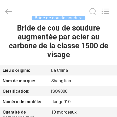
Pipe
Fittings
Group
Co.,
Ltd..
Bride de cou de soudure
All
Rights
Bride de cou de soudure
APERÇU
Reserved.
Developed
by
augmentée par acier au
ECER
PRODUITS
carbone de la classe 1500 de
visage
VIDÉOS
Lieu d'origine:
La Chine
VR
Nom de marque:
Shengtian
SHOW
Certification:
ISO9000
A
Numéro de modèle:
flange010
PROPOS
Quantité de
10 morceaux