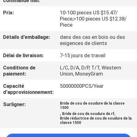
commande min:
DE
Prix:
10-100 pieces US $15.47/
NOUS
Piece;>100 pieces US $12.38/
Piece
VISITE
Détails d'emballage:
dans des cas en bois ou des
D'USINE
exigences de clients
Délai de livraison:
7-15 jours de travail
CONTRÔLE
Conditions de
L/C, D/A, D/P, T/T, Western
DE
paiement:
Union, MoneyGram
LA
Capacité
50000000PCS/Year
d'approvisionnement:
QUALITÉ
Surligner:
Bride de cou de soudure de la classe
1500
,
,
CONTACT
Bride de cou de soudure de rf
Bride réductrice de cou de soudure de la
classe 1500
NOUVELLES