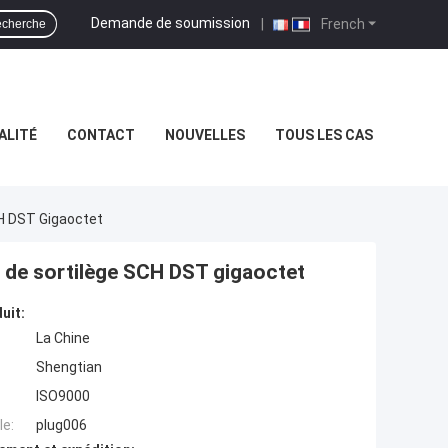
Demande de soumission
|
French
cherche
ALITÉ
CONTACT
NOUVELLES
TOUS LES CAS
CH DST Gigaoctet
te de sortilège SCH DST gigaoctet
uit:
La Chine
Shengtian
ISO9000
e:
plug006