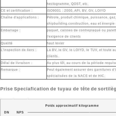
hectogramme, QOST, etc.
CE et certification :
ISO9001 : 2000, API, BV, GV, LOIYD
Chaîne d'applications :
Pétrole, produit chimique, puissance, gaz,
shipbuilding.construction, eau et énergie 
Emballage :
paquet, caisses de contreplaqué ou palet
l'exigence de clients
Qualité
haut levier
L'inspection de tiers :
La BV, le GV, le LOIYD, le TUV, et toute au
clients.
Délai de livraison :
Au plus tôt, au cours de la période requise
Remarque :
Peut également assurer des garnitures d'
spécialisées de la NACE et de HIC.
Prise
Speciafication
de tuyau de tête
de
sortilè
Poids approximatif kilogramme
DN
NPS