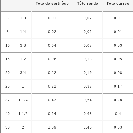
Tête de sortilège
Tête ronde
Tête carrée
6
1/8
0,01
0,02
0,01
8
1/4
0,02
0,05
0,01
10
3/8
0,04
0,07
0,03
15
1/2
0,06
0,13
0,05
20
3/4
0,12
0,19
0,08
25
1
0,22
0,37
0,17
32
1 1/4
0,43
0,54
0,28
40
1 1/2
0,54
0,68
0,4
50
2
1,09
1,45
0,63