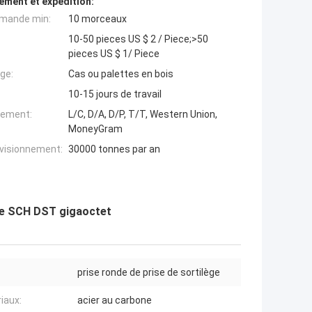
ement et expédition:
mande min:
10 morceaux
10-50 pieces US $ 2 / Piece;>50
pieces US $ 1/ Piece
ge:
Cas ou palettes en bois
10-15 jours de travail
iement:
L/C, D/A, D/P, T/T, Western Union,
MoneyGram
ovisionnement:
30000 tonnes par an
ège SCH DST gigaoctet
prise ronde de prise de sortilège
iaux:
acier au carbone