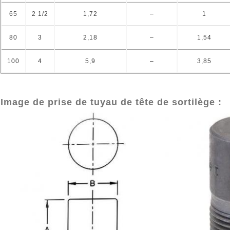
65
2 1/2
1,72
–
1
80
3
2,18
–
1,54
100
4
5,9
–
3,85
Image de prise de tuyau de tête de sortilège :