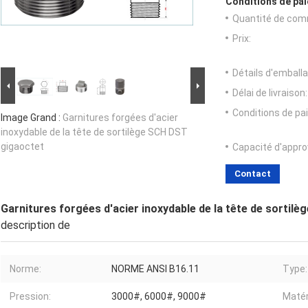
Conditions de pai
Quantité de com
Prix:
Détails d'emballa
Délai de livraison:
Conditions de pa
Image Grand :
Garnitures forgées d'acier
inoxydable de la tête de sortilège SCH DST
gigaoctet
Capacité d'appr
Contact
Garnitures forgées d'acier inoxydable de la tête de sortil
description de
Norme:
NORME ANSI B16.11
Type:
Pression:
3000#, 6000#, 9000#
Matér