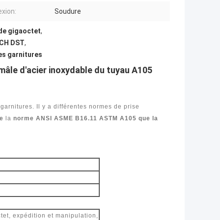
xion:
Soudure
 de gigaoctet
,
 SCH DST
,
es garnitures
 mâle d'acier inoxydable du tuyau A105
garnitures. Il y a différentes normes de prise
de
la
norme ANSI ASME B16.11 ASTM A105 que la
tet, expédition et manipulation,