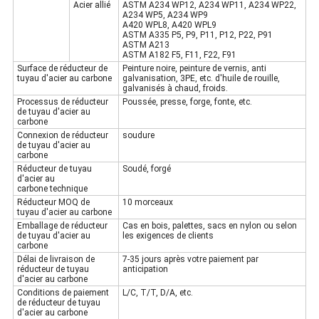
Acier allié
ASTM A234 WP12, A234 WP11, A234 WP22,
A234 WP5, A234 WP9
A420 WPL8, A420 WPL9
ASTM A335 P5, P9, P11, P12, P22, P91
ASTM A213
ASTM A182 F5, F11, F22, F91
Surface
de réducteur de
Peinture noire, peinture de vernis, anti
tuyau
d'
acier au carbone
galvanisation, 3PE, etc. d'huile de rouille,
galvanisés à chaud, froids.
Processus
de réducteur
Poussée, presse, forge, fonte, etc.
de tuyau
d'
acier au
carbone
Connexion
de réducteur
soudure
de tuyau
d'
acier au
carbone
Réducteur de tuyau
Soudé, forgé
d'acier au
carbone
technique
Réducteur
MOQ
de
10 morceaux
tuyau
d'
acier au carbone
Emballage
de réducteur
Cas en bois, palettes, sacs en nylon ou selon
de tuyau
d'
acier au
les exigences de clients
carbone
Délai de livraison
de
7-35 jours après votre paiement par
réducteur
de
tuyau
anticipation
d'
acier au carbone
Conditions
de
paiement
L/C, T/T, D/A, etc.
de réducteur
de
tuyau
d'
acier au carbone