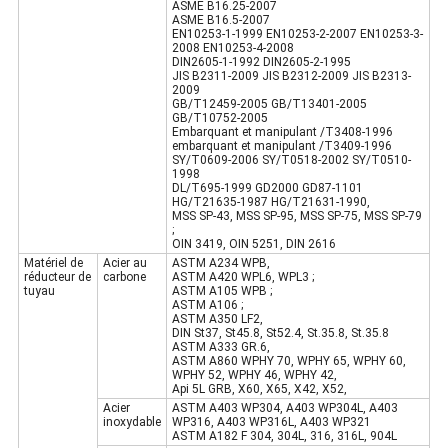
ASME B16.25-2007
ASME B16.5-2007
EN10253-1-1999 EN10253-2-2007 EN10253-3-
2008 EN10253-4-2008
DIN2605-1-1992 DIN2605-2-1995
JIS B2311-2009 JIS B2312-2009 JIS B2313-
2009
GB/T12459-2005 GB/T13401-2005
GB/T10752-2005
Embarquant et manipulant /T3408-1996
embarquant et manipulant /T3409-1996
SY/T0609-2006 SY/T0518-2002 SY/T0510-
1998
DL/T695-1999 GD2000 GD87-1101
HG/T21635-1987 HG/T21631-1990,
MSS SP-43, MSS SP-95, MSS SP-75, MSS SP-79
;
OIN 3419, OIN 5251, DIN 2616
Matériel de
Acier au
ASTM A234 WPB,
réducteur de
carbone
ASTM A420 WPL6, WPL3 ;
tuyau
ASTM A105 WPB ;
ASTM A106 ;
ASTM A350 LF2,
DIN St37, St45.8, St52.4, St.35.8, St.35.8
ASTM A333 GR.6,
ASTM A860 WPHY 70, WPHY 65, WPHY 60,
WPHY 52, WPHY 46, WPHY 42,
Api 5L GRB, X60, X65, X42, X52,
Acier
ASTM A403 WP304, A403 WP304L, A403
inoxydable
WP316, A403 WP316L, A403 WP321
ASTM A182 F 304, 304L, 316, 316L, 904L