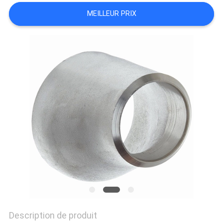
MEILLEUR PRIX
TOUS
LES
CAS
PLAN
DU
SITE
POLITIQUE
DE
CONFIDENTIALITÉ
Description de produit