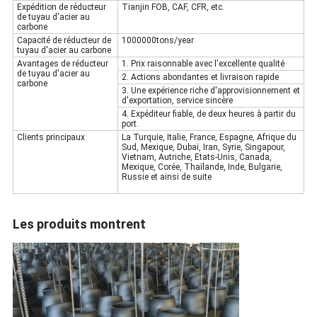
Expédition
de réducteur
Tianjin FOB, CAF, CFR, etc.
de tuyau
d'
acier au
carbone
Capacité
de réducteur de
1000000tons/year
tuyau
d'
acier au carbone
Avantages
de réducteur
1.
Prix raisonnable avec l'excellente qualité
de tuyau
d'
acier au
2. Actions abondantes et livraison rapide
carbone
3. Une expérience riche d'approvisionnement et
d'exportation, service sincère
4. Expéditeur fiable, de deux heures à partir du
port.
Clients principaux
La Turquie, Italie, France, Espagne, Afrique du
Sud, Mexique, Dubaï, Iran, Syrie, Singapour,
Vietnam, Autriche, Etats-Unis, Canada,
Mexique, Corée, Thaïlande, Inde, Bulgarie,
Russie et ainsi de suite
Les produits montrent