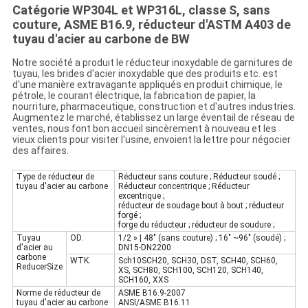
Catégorie WP304L et WP316L, classe S, sans
couture, ASME B16.9, réducteur d'ASTM A403 de
tuyau d'acier au carbone de BW
Notre société a produit le réducteur inoxydable de garnitures de
tuyau, les brides d'acier inoxydable que des produits etc. est
d'une manière extravagante appliqués en produit chimique, le
pétrole, le courant électrique, la fabrication de papier, la
nourriture, pharmaceutique, construction et d'autres industries.
Augmentez le marché, établissez un large éventail de réseau de
ventes, nous font bon accueil sincèrement à nouveau et les
vieux clients pour visiter l'usine, envoient la lettre pour négocier
des affaires.
Type de réducteur de
Réducteur sans couture ; Réducteur soudé ;
tuyau d'acier au carbone
Réducteur concentrique ; Réducteur
excentrique ;
réducteur de soudage bout à bout ; réducteur
forgé ;
forge du réducteur ; réducteur de soudure ;
Tuyau
OD.
1/2 » | 48" (sans couture) ; 16" ~96" (soudé) ;
d'acier au
DN15-DN2200
carbone
WTK.
Sch10SCH20, SCH30, DST, SCH40, SCH60,
ReducerSize
XS, SCH80, SCH100, SCH120, SCH140,
SCH160, XXS
Norme
de réducteur de
ASME B16.9-2007
tuyau
d'
acier au carbone
ANSI/ASME B16.11