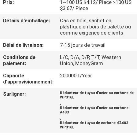
Prix:
1~100 US $4.12/ Piece >100 US
DE
$3.67/ Piece
NOUS
Détails d'emballage:
Cas en bois, sachet en
plastique en bois de palette ou
VISITE
comme exigence de clients
D'USINE
Délai de livraison:
7-15 jours de travail
Conditions de
L/C, D/A, D/P, T/T, Western
CONTRÔLE
paiement:
Union, MoneyGram
DE
Capacité
200000T/Year
d'approvisionnement:
LA
QUALITÉ
Surligner:
Réducteur de tuyau d'acier au carbone de
WP316L
,
Réducteur de tuyau d'acier au carbone
A403
CONTACT
,
Réducteur de tuyau de carbone d'A403
WP316L
NOUVELLES