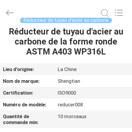
Shengtian
Pipe
Fittings
Group
Co.,
Réducteur de tuyau d'acier au carbone
Ltd..
All
Rights
Réducteur de tuyau d'acier au
APERÇU
Reserved.
Developed
carbone de la forme ronde
by
ECER
PRODUITS
ASTM A403 WP316L
VIDÉOS
Lieu d'origine:
La Chine
Nom de marque:
Shengtian
VR
Certification:
ISO9000
SHOW
Numéro de modèle:
reducer008
A
Quantité de
10 morceaux
commande min:
PROPOS