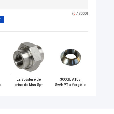
(
0
/ 3000)
La soudure de
3000lb A105
e
prise de Mss Sp-
Sw/NPT a forgé le
er
83 a fileté l'union
débouché fileté
l
convenable
d'ajustement de
é
forgée d'acier
tuyau de soudure
inoxydable
de prise d'acier
inoxydable