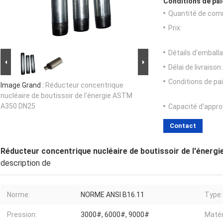
Conditions de pai
Quantité de com
Prix:
Détails d'emballa
Délai de livraison:
Conditions de pa
Image Grand :
Réducteur concentrique
nucléaire de boutissoir de l'énergie ASTM
A350 DN25
Capacité d'appr
Contact
Réducteur concentrique nucléaire de boutissoir de l'éner
description de
Norme:
NORME ANSI B16.11
Type:
Pression:
3000#, 6000#, 9000#
Matér