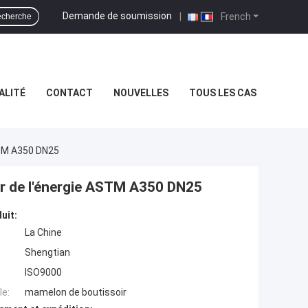
Demande de soumission
|
French
cherche
ALITÉ
CONTACT
NOUVELLES
TOUS LES CAS
STM A350 DN25
ir de l'énergie ASTM A350 DN25
uit:
La Chine
Shengtian
ISO9000
e:
mamelon de boutissoir