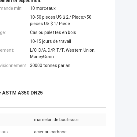
ement et expédition:
mande min:
10 morceaux
10-50 pieces US $ 2 / Piece;>50
pieces US $ 1/ Piece
ge:
Cas ou palettes en bois
10-15 jours de travail
iement:
L/C, D/A, D/P, T/T, Western Union,
MoneyGram
ovisionnement:
30000 tonnes par an
gie ASTM A350 DN25
mamelon de boutissoir
iaux:
acier au carbone