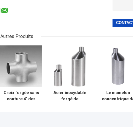
Autres Produits
Croix forgée sans
Acier inoxydable
Le mamelon
couture 4" des
forgé de
concentrique d
garnitures ASME
mamelon
boutissoir d'aci
B16.9 d'acier
concentrique de
inoxydable de fi
inoxydable DN100
boutissoir de fil
masculin a forg
Sch60
masculin de
des garnitures
garnitures