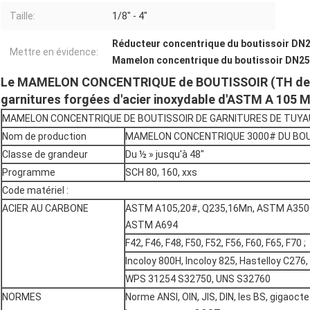
Taille:
1/8" - 4"
Réducteur concentrique du boutissoir DN
Mettre en évidence:
Mamelon concentrique du boutissoir DN25
Le MAMELON CONCENTRIQUE de BOUTISSOIR (TH de P
garnitures forgées d'acier inoxydable d'ASTM A 105 
MAMELON CONCENTRIQUE DE BOUTISSOIR DE GARNITURES DE TUYA
Nom de production
MAMELON CONCENTRIQUE 3000# DU BOU
Classe de grandeur
Du ½ » jusqu'à 48"
Programme
SCH 80, 160, xxs
Code matériel :
ACIER AU CARBONE
ASTM A105,20#, Q235,16Mn, ASTM A350 LF
ASTM A694
F42, F46, F48, F50, F52, F56, F60, F65, F70 ;
Incoloy 800H, Incoloy 825, Hastelloy C276
WPS 31254 S32750, UNS S32760
NORMES
Norme ANSI, OIN, JIS, DIN, les BS, gigaocte