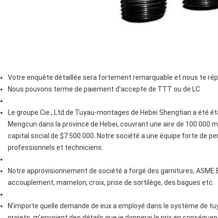
Votre enquête détaillée sera fortement remarquable et nous te rép
Nous pouvons terme de paiement d'accepte de TTT ou de LC
Le groupe Cie., Ltd de Tuyau-montages de Hebei Shengtian a été é
Mengcun dans la province de Hebei, couvrant une aire de 100 000 mè
capital social de $7 500 000. Notre société a une équipe forte de per
professionnels et techniciens.
Notre approvisionnement de société a forgé des garnitures, ASME B
accouplement, mamelon, croix, prise de sortilège, des bagues etc.
N'importe quelle demande de eux a employé dans le système de tuyau
projets, m'envoient des détails que je donnerai le prix en conséquen