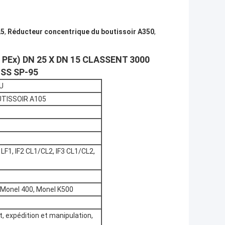
25
,
Réducteur concentrique du boutissoir A350
,
Ex) DN 25 X DN 15 CLASSENT 3000
MSS SP-95
U
TISSOIR A105
1, IF2 CL1/CL2, IF3 CL1/CL2,
, Monel 400, Monel K500
t, expédition et manipulation,