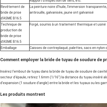
Rapport d'inspection de tiers, etc.
Revêtement de
La peinture noire d'huile, l'immersion transparente
bride de prise
antirouille, galvanisée, jaune ont galvanisé
d'ASME B16.5
Technique de
Forgé, soumis à un traitement thermique et usiné
production de
bride de prise
d'ASME B16.5
Emballage
Caisses de contreplaqué, palettes, sacs en nylon 
Comment employer la bride de tuyau de soudure de pr
Insérez l'embout de tuyau dans la bride de tuyau de soudure de cavité 
secteur d'épaule, retirez 1.6mm (1/16") la distance du tuyau inséré al
d'expansion (1 soudure d'angle) entre la bride et les tuyaux ou les garn
Les produits montrent