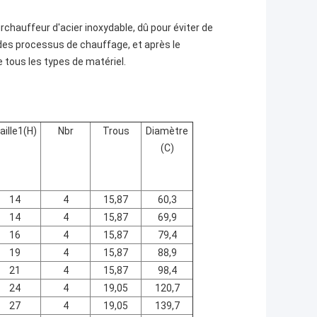
rchauffeur d'acier inoxydable, dû pour éviter de
es processus de chauffage, et après le
tous les types de matériel.
aille
1(H)
Nbr
Trous
Diamètre
(C)
14
4
15,87
60,3
14
4
15,87
69,9
16
4
15,87
79,4
19
4
15,87
88,9
21
4
15,87
98,4
24
4
19,05
120,7
27
4
19,05
139,7