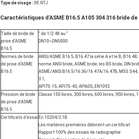
Type de visage :
RF, RTJ
Caractéristiques d'
ASME B16.5 A105 304 316 bride de p
Taille de bride de
″ de 1/2 48 au ″
prise d'ASME
DN10~DN5000
B16.5
Normes de bride
ANSI/ASME B16.5, B16.47 la série A et le B, B16.48,
de prise d'ASME
norme ANSI bride, ASME bride, les BS bride, DIN brid
B16.5
ASME/ANSI B16.5/16.36/16.47A/16.47B, MSS S44, 
3.1,
API7S-15, API7S-43, API605, EN1092
Pression de bride
Classe 150 livres, 300 livres, 600 livres, 900 livres, 
de prise d'ASME
B16.5
Certificats d'essai
En 10204/3.1B
Les matières premières délivrent un certificat
Rapport 100% des essais de radiographie