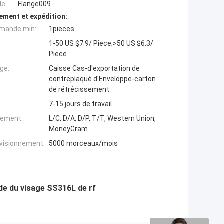
e:
Flange009
ement et expédition:
mande min:
1pieces
1-50 US $7.9/ Piece;>50 US $6.3/
Piece
ge:
Caisse Cas-d'exportation de
contreplaqué d'Enveloppe-carton
de rétrécissement
7-15 jours de travail
iement:
L/C, D/A, D/P, T/T, Western Union,
MoneyGram
ovisionnement:
5000 morceaux/mois
de du visage SS316L de rf