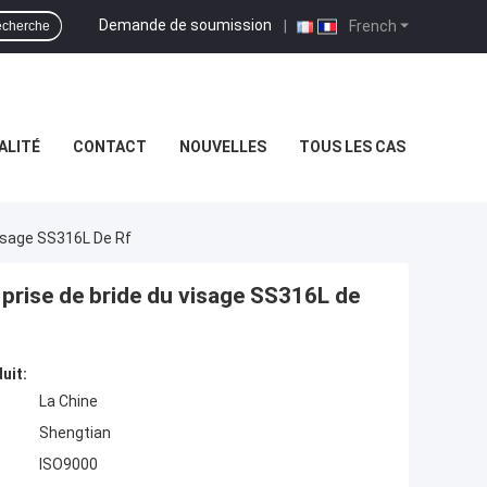
Demande de soumission
|
French
cherche
ALITÉ
CONTACT
NOUVELLES
TOUS LES CAS
isage SS316L De Rf
prise de bride du visage SS316L de
uit:
La Chine
Shengtian
ISO9000