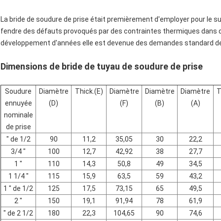
La bride de soudure de prise était premièrement d'employer pour le su
fendre des défauts provoqués par des contraintes thermiques dans d
développement d'années elle est devenue des demandes standard de 
Dimensions de bride de tuyau de soudure de prise
Soudure
Diamètre
Thick.(E)
Diamètre
Diamètre
Diamètre
T
ennuyée
(D)
(F)
(B)
(A)
nominale
de prise
″ de 1/2
90
11,2
35,05
30
22,2
3/4 ″
100
12,7
42,92
38
27,7
1 ″
110
14,3
50,8
49
34,5
1 1/4 ″
115
15,9
63,5
59
43,2
1 ″ de 1/2
125
17,5
73,15
65
49,5
2 ″
150
19,1
91,94
78
61,9
″ de 2 1/2
180
22,3
104,65
90
74,6