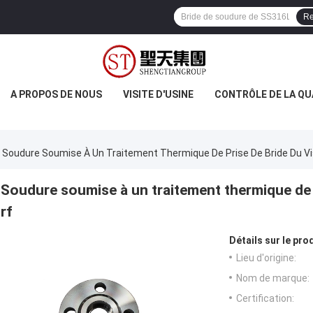
Re
A PROPOS DE NOUS
VISITE D'USINE
CONTRÔLE DE LA QU
Soudure Soumise À Un Traitement Thermique De Prise De Bride Du V
Soudure soumise à un traitement thermique de 
rf
Détails sur le prod
Lieu d'origine:
Nom de marque:
Certification: