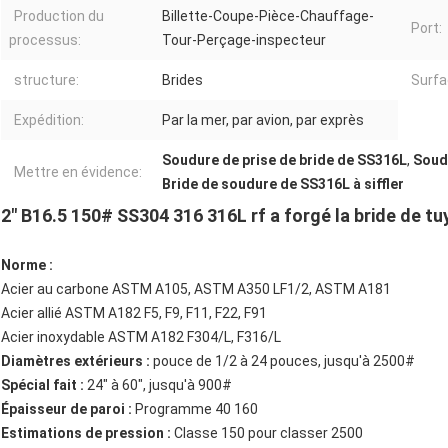
Production du
Billette-Coupe-Pièce-Chauffage-
Port:
processus:
Tour-Perçage-inspecteur
structure:
Brides
Surfa
Expédition:
Par la mer, par avion, par exprès
Soudure de prise de bride de SS316L
,
Soudu
Mettre en évidence:
Bride de soudure de SS316L à siffler
2" B16.5 150# SS304 316 316L rf a forgé la bride de t
Norme :
Acier au carbone ASTM A105, ASTM A350 LF1/2, ASTM A181
Acier allié ASTM A182 F5, F9, F11, F22, F91
Acier inoxydable ASTM A182 F304/L, F316/L
Diamètres extérieurs :
pouce de 1/2 à 24 pouces, jusqu'à 2500#
Spécial fait :
24" à 60", jusqu'à 900#
Épaisseur de paroi :
Programme 40 160
Estimations de pression :
Classe 150 pour classer 2500